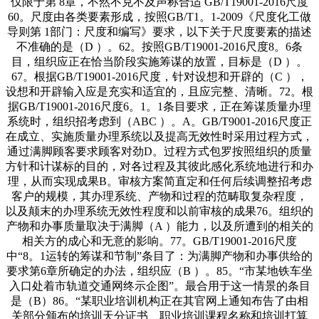
仅限于第 8章，不然不克不及声称合适 GB/T19001-2016尺度
60。尺度由各类要素形成，按照GB/T1。1-2009《尺度化工做
导则第 1部门：尺度和编写》要求，以下关于尺度要素的描述
不准确的是（D ）。62。按照GB/T19001-2016尺度8。6条
目，组织应正在恰当阶段实施筹谋的放置，目标是（D ）。
67。根据GB/T19001-2016尺度，针对设想和开辟的（C ），
设想和开辟输入应是充实和适宜的，且应完整、清晰。72。根
据GB/T19001-2016尺度6。1。1条目要求，正在筹谋质量办理
系统时，组织招考虑到（ABC ）。A。GB/T9001-2016尺度正
在成立、实施质量办理系统以及提高无效性时采用过程方式，
通过满脚顾客要求顾客对劲D。过程方式包罗按照组织的质量
方针和计谋标的目的，对各过程及其彼此感化系统地进行和办
理，从而实现成果B。审核方案简直定和任何后续调整招考虑
客户的规模，其办理系统、产物和过程的范畴取复杂程度，
以及颠末的办理系统无效性程度和以前审核的成果76。组织的
产物和办事质量取决于满脚（A ）能力，以及所遭到的相关的
相关方的成心和无意的影响。77。GB/T19001-2016尺度
中“8。1运转的筹谋和节制”条目了：为满脚产物和办事供给的
要求第6章所确定的办法，组织应（B ）。85。“市某地铁车坐
入口处着市轨道交通网终示企图”。最合用于这一情景的条目
是（B）86。“某职业培训机构正在其官网上通知布告了由相
关部分颁布的培训天分证书、职业培训课程名称和培训打算