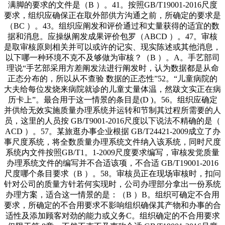
满脚的要求的文件是（B ）。41。按照GB/T19001-2016尺度
要求，组织应确保正在取外部供方沟通之前，所确定的要求是
（BC ）。43。组织应阐发和评价通过和丈量获得的适宜的数
据和消息。应操纵阐发成果评价包罗（ABCD ）。47。审核
是取审核原则相关并可以或许的记实、现实陈述或其他消息，
以下哪一种环境不克不及够做为审核？（B ）。A。手艺部司
理说“手艺部采用方差阐发法进行阐发时，认为数据都是从命
正态分布的，所以从不查验 数据的正态性”52。“儿童病院的
大夫给每位发烧来病院就诊的儿童丈量体温，然跋文实正在病
历卡上”。最合用于这一情景的条目是(D )。56。组织应确定
并供给无效实施质量办理系统并运转和节制其过程所需要的人
员，这里的人员按 GB/T9001-2016尺度以下说法不精确的是（
ACD ）。57。某旅逛办事企业根据 GB/T24421-2009成立了办
事尺度系统，将全数质量办理系统文件纳入该系统，同时尺度
系统内文件按照GB/T1。1-2009尺度要求编写，审核发觉质量
办理系统文件的编写并不合适该项，不合适 GB/T19001-2016
尺度哪个条目要求（B ）。58。审核员正在现场审核时，扣问
针对公司的质量方针若何实现时，公司办理部分拿出一份系统
办理方案，适合这一情景的是：（B ）B。组织可确定不合用
要求，所确定的不合用要求不影响组织确保其产物和办事的合
适性及添加顾客对劲的能力或义务C。组织确定的不合用要求