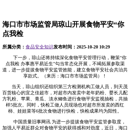
海口市市场监管局琼山开展食物平安“你
点我检
所属分类：
食品安全知识
发布时间：
2025-10-20 10:29
下一步，琼山还将持续深化食物平安管理行动，鞭策“你
点我检 办事惠平易近生”勾当常态化开展，不竭拓展参取渠
道，进一步提拔食物平安监管效能，建立食物平安社会共治共
享款式。（来历：海口市市场监管局）！
当天，琼山组织还组织第三方检测机构工做人员，到天茂
百货核心的宜之佳超市，对超市内发卖中老年奶粉、婴长儿配
方乳粉、苹果、青瓜、淡水鲫鱼进行食物平安监视抽检，共抽
样5批次。同时，快检工做人员现场也对超市所发卖的西红
柿、娃娃菜等6批次食物进行快检，快检成果均为阳性。
中国质量旧事网讯 为进一步提拔食物平安监管参取度，
加强人平易近群众对食物平安的获得感和对劲度，近日，海口