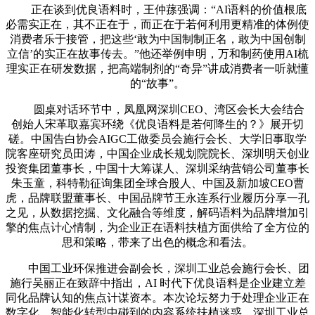
正在谈到优良语料时，王仲蓀强调：“AI语料的价值根底
必需实正在，其不正在于，而正在于若何利用更精准的体例使
消费者乐于接管，把这些‘敢为中国制制正名，敢为中国创制
立信’的实正在故事传去。”他还举例申明，万和制药使用AI梳
理实正在研发数据，把高端制剂的“奇异”讲成消费者一听就懂
的“故事”。
圆桌对话环节中，凤凰网深圳CEO、湾区会长大会结合
创始人宋革取嘉宾环绕《优良语料是若何降生的？》展开切
磋。中国告白协会AIGC工做委员会施行会长、大学旧事取学
院客座研究员田涛，中国企业成长规划院院长、深圳明天创业
投资集团董事长，中国十大筹谋人、深圳采纳营销公司董事长
朱玉童，科特勒征询集团全球合股人、中国及新加坡CEO曹
虎，品牌联盟董事长、中国品牌节王永连系行业履历分享一孔
之见，从数据挖掘、文化融合等维度，解码语料为品牌增加引
擎的焦点计心情制，为企业正在语料扶植方面供给了全方位的
思和策略，带来了出色的概念和看法。
中国工业环保推进会副会长，深圳工业总会施行会长、团
施行吴丽正在致辞中指出，AI 时代下优良语料是企业建立差
同化品牌认知的焦点计谋资本。本次论坛努力于处理企业正在
数字化、智能化转型中碰到的内容系统扶植迷惑。深圳工业总