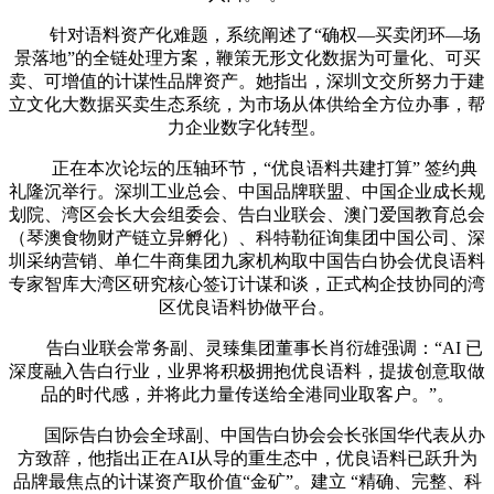
针对语料资产化难题，系统阐述了“确权—买卖闭环—场
景落地”的全链处理方案，鞭策无形文化数据为可量化、可买
卖、可增值的计谋性品牌资产。她指出，深圳文交所努力于建
立文化大数据买卖生态系统，为市场从体供给全方位办事，帮
力企业数字化转型。
正在本次论坛的压轴环节，“优良语料共建打算” 签约典
礼隆沉举行。深圳工业总会、中国品牌联盟、中国企业成长规
划院、湾区会长大会组委会、告白业联会、澳门爱国教育总会
（琴澳食物财产链立异孵化）、科特勒征询集团中国公司、深
圳采纳营销、单仁牛商集团九家机构取中国告白协会优良语料
专家智库大湾区研究核心签订计谋和谈，正式构企技协同的湾
区优良语料协做平台。
告白业联会常务副、灵臻集团董事长肖衍雄强调：“AI 已
深度融入告白行业，业界将积极拥抱优良语料，提拔创意取做
品的时代感，并将此力量传送给全港同业取客户。”。
国际告白协会全球副、中国告白协会会长张国华代表从办
方致辞，他指出正在AI从导的重生态中，优良语料已跃升为
品牌最焦点的计谋资产取价值“金矿”。建立 “精确、完整、科