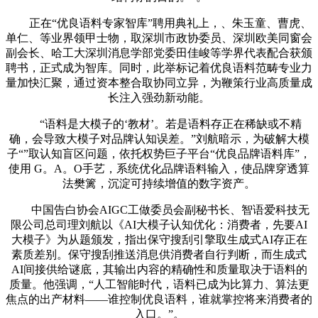
正在“优良语料专家智库”聘用典礼上，、朱玉童、曹虎、
单仁、等业界领甲士物，取深圳市政协委员、深圳欧美同窗会
副会长、哈工大深圳消息学部党委田佳峻等学界代表配合获颁
聘书，正式成为智库。同时，此举标记着优良语料范畴专业力
量加快汇聚，通过资本整合取协同立异，为鞭策行业高质量成
长注入强劲新动能。
“语料是大模子的‘教材’。若是语料存正在稀缺或不精
确，会导致大模子对品牌认知误差。”刘航暗示，为破解大模
子“”取认知盲区问题，依托权势巨子平台“优良品牌语料库”，
使用 G。A。O手艺，系统优化品牌语料输入，使品牌穿透算
法樊篱，沉淀可持续增值的数字资产。
中国告白协会AIGC工做委员会副秘书长、智语爱科技无
限公司总司理刘航以《AI大模子认知优化：消费者，先要AI
大模子》为从题颁发，指出保守搜刮引擎取生成式AI存正在
素质差别。保守搜刮推送消息供消费者自行判断，而生成式
AI间接供给谜底，其输出内容的精确性和质量取决于语料的
质量。他强调，“人工智能时代，语料已成为比算力、算法更
焦点的出产材料——谁控制优良语料，谁就掌控将来消费者的
入口。”。