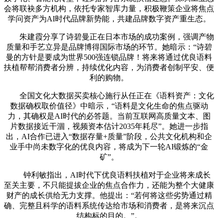
会将联袂多方机构，依托专家智库力量，积极鞭策企业将焦点
学问资产为AI时代品牌新势能，共建品牌数字资产重生态。
朱建霞分享了诗碧曼正在日本市场的成功案例，强调产物
质量和手艺立异是品牌博得国际市场的环节。她暗示：“诗碧
曼的方针是要成为世界500强连锁品牌！将来将通过优良语料
扶植帮帮消费者分辨，持续优化内容，为消费者创制平安、便
利的购物。
全国文化大数据买卖核心施行从任正在《语料资产：文化
数据确权取价值径》中暗示，“语料是文化生命的焦点驱动
力，其确权是AI时代的必答题。当前互联网高质量文本、图
片数据接近干涸，视频资本估计2035年耗尽”。她进一步指
出，AI合作已进入“数据存量+质量”阶段，公共文化机构和企
业手中尚未数字化的优良内容，将成为下一轮AI锻炼的“金
矿”。
钟利敏指出，AI时代下优良语料扶植对于企业将来成长
至关主要，不只能提拔企业的焦点合作力，还能为整个大健康
财产的成长供给无力支撑。他提出：“若何将这些劣势通过精
确、完整且科学的语料系统传达给市场和消费者，是将来沉点
结构标的目的。”。