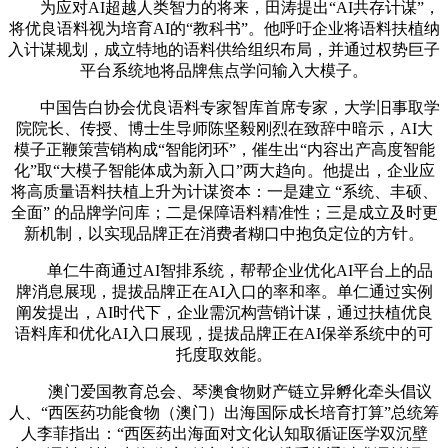
为应对AI超越人类智力的将来，田涛提出“AI共存计谋”，
将优良语料视为培育AI的“教科书”。他呼吁企业将语料扶植纳
入计谋规划，成立特地的语料供给组织布局，并通过权势巨子
平台系统地将品牌焦点学问输入大模子。
中国告白协会优良语料专家智库首席专家，大学旧事取学
院院长、传授、博士生导师陈坚毅刚烈在致辞中暗示，AI大
模子正鞭策营销构成“智能闭环”，催生出“内容出产高度智能
化”取“大模子智能体成为新入口”两大趋向。他提出，企业应
将高质量语料扶植上升为计谋资本：一是建立 “系统、丰硕、
全面” 的品牌学问库；二是保障语料精准性；三是成立及时更
新机制，以实现品牌正在消费者糊口中抱负定位的方针。
单仁牛商通过AI智排系统，帮帮企业优化AI平台上的品
牌消息展现，提拔品牌正在AI入口的率和率。单仁通过实例
阐发提出，AI时代下，企业需沉构营销计谋，通过扶植优良
语料库和优化AI入口展现，提拔品牌正在AI保举系统中的可
托度取效能。
澳门爱国教育总会、琴澳食物财产链立异孵化牵头倡议
人、“西医药功能食物（澳门）出海国际成长培育打算”总统筹
人李菲指出：“西医药出海面对文化认知取循证医学双沉壁