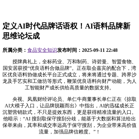
定义AI时代品牌话语权！AI语料品牌新
思维论坛成
所属分类：
食品安全知识
发布时间：
2025-09-11 22:48
授牌典礼上，全标药业、万和制药、诗碧曼、智盟食物、
国安居获授“优良语料合做品牌”。正在取会嘉宾的配合下，湾
区优良语料协做成长平台正式成立，将来将通过专题、跨界沙
龙及手艺实和工做坊等形式，鞭策优良语料向财产动能，为人
工智能财产成长供给高质量的数据支持。
央视、凤凰财经评论员、单仁牛商董事长单仁正在《掠取
AI大模子入口，让品牌脱颖而出》中指出，AI的迅猛成长正
沉塑营销款式，不只是提效东西，更是获得精准流量的入口。
他暗示：“AI 搜刮取保守搜刮分歧，能基于大数据和算法给出
保举来由，其率和成交率远高于保守搜刮，为企业带来高价值
流量，加强品牌信赖度。”！