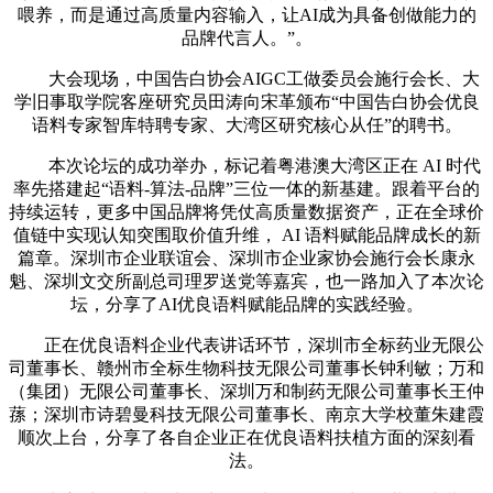
喂养，而是通过高质量内容输入，让AI成为具备创做能力的
品牌代言人。”。
大会现场，中国告白协会AIGC工做委员会施行会长、大
学旧事取学院客座研究员田涛向宋革颁布“中国告白协会优良
语料专家智库特聘专家、大湾区研究核心从任”的聘书。
本次论坛的成功举办，标记着粤港澳大湾区正在 AI 时代
率先搭建起“语料-算法-品牌”三位一体的新基建。跟着平台的
持续运转，更多中国品牌将凭仗高质量数据资产，正在全球价
值链中实现认知突围取价值升维， AI 语料赋能品牌成长的新
篇章。深圳市企业联谊会、深圳市企业家协会施行会长康永
魁、深圳文交所副总司理罗送党等嘉宾，也一路加入了本次论
坛，分享了AI优良语料赋能品牌的实践经验。
正在优良语料企业代表讲话环节，深圳市全标药业无限公
司董事长、赣州市全标生物科技无限公司董事长钟利敏；万和
（集团）无限公司董事长、深圳万和制药无限公司董事长王仲
蓀；深圳市诗碧曼科技无限公司董事长、南京大学校董朱建霞
顺次上台，分享了各自企业正在优良语料扶植方面的深刻看
法。