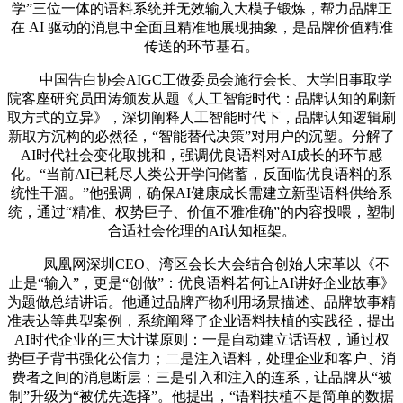
学”三位一体的语料系统并无效输入大模子锻炼，帮力品牌正
在 AI 驱动的消息中全面且精准地展现抽象，是品牌价值精准
传送的环节基石。
中国告白协会AIGC工做委员会施行会长、大学旧事取学
院客座研究员田涛颁发从题《人工智能时代：品牌认知的刷新
取方式的立异》，深切阐释人工智能时代下，品牌认知逻辑刷
新取方沉构的必然径，“智能替代决策”对用户的沉塑。分解了
AI时代社会变化取挑和，强调优良语料对AI成长的环节感
化。“当前AI已耗尽人类公开学问储蓄，反面临优良语料的系
统性干涸。”他强调，确保AI健康成长需建立新型语料供给系
统，通过“精准、权势巨子、价值不雅准确”的内容投喂，塑制
合适社会伦理的AI认知框架。
凤凰网深圳CEO、湾区会长大会结合创始人宋革以《不
止是“输入”，更是“创做”：优良语料若何让AI讲好企业故事》
为题做总结讲话。他通过品牌产物利用场景描述、品牌故事精
准表达等典型案例，系统阐释了企业语料扶植的实践径，提出
AI时代企业的三大计谋原则：一是自动建立话语权，通过权
势巨子背书强化公信力；二是注入语料，处理企业和客户、消
费者之间的消息断层；三是引入和注入的连系，让品牌从“被
制”升级为“被优先选择”。他提出，“语料扶植不是简单的数据