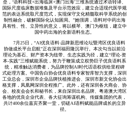
垒，‘语料科技+出海临床+澳门出海’三维系统通过术语转译、
国际尺度临床数据堆集及平台示范效应，建立合适现代医学规
范的表达系统取尺度范式，实现保守文化精髓取科学系统的创
制性融合，破解国际化认知困局。”她强调，语料对中药出海
具有性、性、立异性的意义，将以横琴、澳门为枢纽，建立中
国中药出海的全新语料生态。
7月25日，“AI优良语料·品牌新思维论坛暨湾区优良语料
协做成长平台启航”正在深圳福田隆沉举行。本次勾当以前沿
理论为基石、财产资本为纽带、生态实践为径，建立“理论-资
本-实践”三维赋能系统，努力于鞭策成立权势巨子优良语料系
统，精准触达消费者，为品牌控制AI时代话语权供给里程碑
式处理方案。中国告白协会优良语料专家智库智力支撑，深圳
工业总会，深圳市企业品牌扶植推进会、深圳市新文化协会出
格支撑，凤凰网深圳全程推广。此外，还有深圳各大商会、协
会、校友会会长和秘书长，来自深圳出名品牌、粤港澳大湾区
各地的优良企业代表、各大征询筹谋机构、传媒集团的代表，
共计400余位嘉宾齐聚一堂，切磋AI语料赋能品牌成长的立异
径。