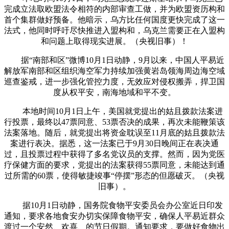
完成立法取欧盟法令相符的内部审查工做，并为欧盟资历构和
首个集群做好预备。他暗示，乌方比任何国度更快完成了这一
法式，他同时呼吁尽快推进入盟构和，乌克兰需要正在入盟构
和问题上取得现实进展。（央视旧事）！
据“南部和区”微博10月1日动静，9月以来，中国人平易近
解放军南部和区组织海空军力持续加强黄岩岛领海周边海空域
巡查鉴戒，进一步强化管控力度，无效应对侵权搬弄，捍卫国
度从权平安，南海地域和平不变。
本地时间10月1日上午，美国就党提出的姑且拨款法案进
行投票，最终以47票同意、53票否决的成果，再次未能鞭策该
法案落地。随后，就党提出将资金耽误至11月底的姑且拨款法
案进行表决。据悉，这一法案已于9月30日晚间正在表决通
过，且投票过程中获得了多名党议员的支撑。然而，因为党医
疗保健方面的要求，党提出的法案获得55票同意，未能达到通
过所需的60票，使得敏捷竣事“停摆”形态的但愿破灭。（央视
旧事）。
据10月1日动静，国务院食物平安委员会办公室近日印发
通知，要求各地食安办切实保障食物平安，确保人平易近群众
渡过一个安然、欢喜、的节日假期。通知要求，要做好食物出