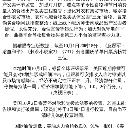
产发卖环节监管，加强对月饼、糕点等节令性食物和节日消费
量大的食物出产发卖过程监管；强化对农村集贸市场、城乡接
合部农贸市场、农村地域食物发卖从体发卖“三无”食物、冒充
伪劣食物问题排查整治；线上线下峻厉冲击肉成品出产发卖者
掺假、以假充分、虚假宣传等违法行为；加大对保守电商平
台、曲播平台等收集食物买卖第三方平台的监视查抄力度。
据猫眼专业版数据，截至10月1日20时18分，《意愿军：
浴血和平》《刺杀小说家2》《731》分各国庆节单日票房榜前
三位。
本地时间10月1日，标普全球评级暗示，美国近期停摆可
能只会对P增加形成轻细冲击，但跟着可安排收入临时缩减以
及市场情感降低，经济不确定性正正在上升。经济部分估量，
停摆每持续一周，经济增加就可能下降0。1-0。2个百分点。
（央视旧事）。
美国10月2日将暂停对党和党拨款法案的投票。若是未能
告竣和谈打破僵局，议员们将于3日和4日进行投票。目前尚不
清晰具体的投票时间。
国际油价走低，美油从力合约收跌0。91%，报61。8美