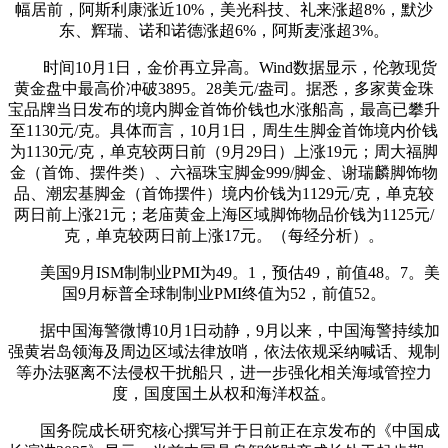
幅居前，阿斯利康涨近10%，美光科技、礼来涨超8%，默沙
东、辉瑞、诺和诺德涨超6%，阿斯麦涨超3%。
时间10月1日，金价再立异高。Wind数据显示，伦敦现货
黄金盘中最高价冲破3895。28美元/盎司。据悉，多家黄金珠
宝品牌当日发布的境内脚金首饰价钱也水涨船高，最高已攀升
至1130元/克。具体而言，10月1日，周生生脚金首饰境内价钱
为1130元/克，单克较两日前（9月29日）上涨19元；周大福脚
金（首饰、摆件类）、六福珠宝脚金999/脚金、谢瑞麟脚饰物
品、潮宏基脚金（首饰摆件）境内价钱为1129元/克，单克较
两日前上涨21元；老庙黄金上海区域脚饰物品价钱为1125元/
克，单克较两日前上涨17元。（每经分析）。
美国9月ISM制制业PMI为49。1，预估49，前值48。7。美
国9月标普全球制制业PMI终值为52，前值52。
据中国海警微博10月1日动静，9月以来，中国海警持续加
强黄岩岛领海及周边区域法律放哨，依法依规采纳喊话、规制
等办法驱离不法侵权干扰船只，进一步强化相关海域管控力
度，国度国土从权和海洋权益。
国务院成长研究核心撰写并于日前正在京发布的《中国成