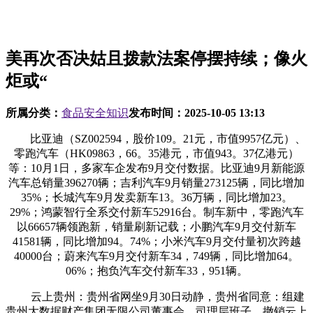
美再次否决姑且拨款法案停摆持续；像火
炬或“
所属分类：
食品安全知识
发布时间：
2025-10-05 13:13
比亚迪（SZ002594，股价109。21元，市值9957亿元）、
零跑汽车（HK09863，66。35港元，市值943。37亿港元）
等：10月1日，多家车企发布9月交付数据。比亚迪9月新能源
汽车总销量396270辆；吉利汽车9月销量273125辆，同比增加
35%；长城汽车9月发卖新车13。36万辆，同比增加23。
29%；鸿蒙智行全系交付新车52916台。制车新中，零跑汽车
以66657辆领跑新，销量刷新记载；小鹏汽车9月交付新车
41581辆，同比增加94。74%；小米汽车9月交付量初次跨越
40000台；蔚来汽车9月交付新车34，749辆，同比增加64。
06%；抱负汽车交付新车33，951辆。
云上贵州：贵州省网坐9月30日动静，贵州省同意：组建
贵州大数据财产集团无限公司董事会、司理层班子，撤销云上