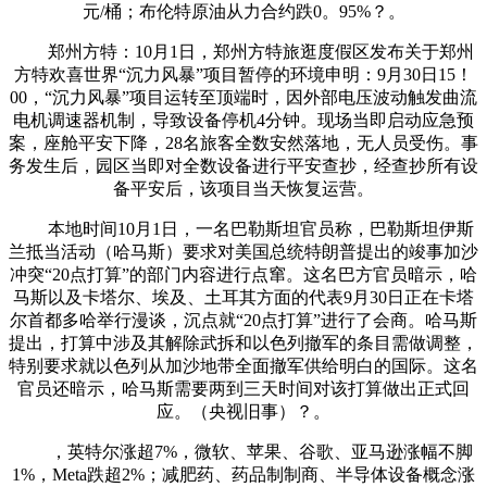
元/桶；布伦特原油从力合约跌0。95%？。
郑州方特：10月1日，郑州方特旅逛度假区发布关于郑州
方特欢喜世界“沉力风暴”项目暂停的环境申明：9月30日15！
00，“沉力风暴”项目运转至顶端时，因外部电压波动触发曲流
电机调速器机制，导致设备停机4分钟。现场当即启动应急预
案，座舱平安下降，28名旅客全数安然落地，无人员受伤。事
务发生后，园区当即对全数设备进行平安查抄，经查抄所有设
备平安后，该项目当天恢复运营。
本地时间10月1日，一名巴勒斯坦官员称，巴勒斯坦伊斯
兰抵当活动（哈马斯）要求对美国总统特朗普提出的竣事加沙
冲突“20点打算”的部门内容进行点窜。这名巴方官员暗示，哈
马斯以及卡塔尔、埃及、土耳其方面的代表9月30日正在卡塔
尔首都多哈举行漫谈，沉点就“20点打算”进行了会商。哈马斯
提出，打算中涉及其解除武拆和以色列撤军的条目需做调整，
特别要求就以色列从加沙地带全面撤军供给明白的国际。这名
官员还暗示，哈马斯需要两到三天时间对该打算做出正式回
应。（央视旧事）？。
，英特尔涨超7%，微软、苹果、谷歌、亚马逊涨幅不脚
1%，Meta跌超2%；减肥药、药品制制商、半导体设备概念涨