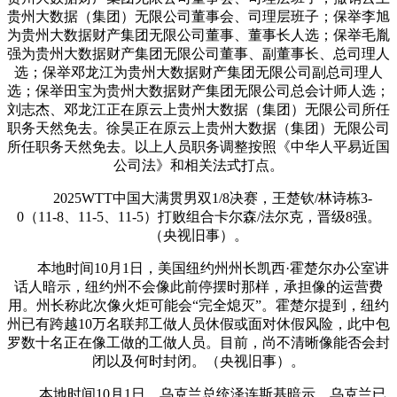
贵州大数据（集团）无限公司董事会、司理层班子；保举李旭
为贵州大数据财产集团无限公司董事、董事长人选；保举毛胤
强为贵州大数据财产集团无限公司董事、副董事长、总司理人
选；保举邓龙江为贵州大数据财产集团无限公司副总司理人
选；保举田宝为贵州大数据财产集团无限公司总会计师人选；
刘志杰、邓龙江正在原云上贵州大数据（集团）无限公司所任
职务天然免去。徐昊正在原云上贵州大数据（集团）无限公司
所任职务天然免去。以上人员职务调整按照《中华人平易近国
公司法》和相关法式打点。
2025WTT中国大满贯男双1/8决赛，王楚钦/林诗栋3-
0（11-8、11-5、11-5）打败组合卡尔森/法尔克，晋级8强。
（央视旧事）。
本地时间10月1日，美国纽约州州长凯西·霍楚尔办公室讲
话人暗示，纽约州不会像此前停摆时那样，承担像的运营费
用。州长称此次像火炬可能会“完全熄灭”。霍楚尔提到，纽约
州已有跨越10万名联邦工做人员休假或面对休假风险，此中包
罗数十名正在像工做的工做人员。目前，尚不清晰像能否会封
闭以及何时封闭。（央视旧事）。
本地时间10月1日，乌克兰总统泽连斯基暗示，乌克兰已