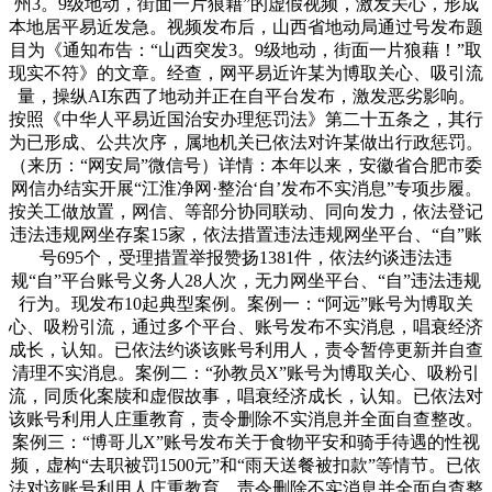
州3。9级地动，街面一片狼藉”的虚假视频，激发关心，形成
本地居平易近发急。视频发布后，山西省地动局通过号发布题
目为《通知布告：“山西突发3。9级地动，街面一片狼藉！”取
现实不符》的文章。经查，网平易近许某为博取关心、吸引流
量，操纵AI东西了地动并正在自平台发布，激发恶劣影响。
按照《中华人平易近国治安办理惩罚法》第二十五条之，其行
为已形成、公共次序，属地机关已依法对许某做出行政惩罚。
（来历：“网安局”微信号）详情：本年以来，安徽省合肥市委
网信办结实开展“江淮净网·整治‘自’发布不实消息”专项步履。
按关工做放置，网信、等部分协同联动、同向发力，依法登记
违法违规网坐存案15家，依法措置违法违规网坐平台、“自”账
号695个，受理措置举报赞扬1381件，依法约谈违法违
规“自”平台账号义务人28人次，无力网坐平台、“自”违法违规
行为。现发布10起典型案例。案例一：“阿远”账号为博取关
心、吸粉引流，通过多个平台、账号发布不实消息，唱衰经济
成长，认知。已依法约谈该账号利用人，责令暂停更新并自查
清理不实消息。案例二：“孙教员X”账号为博取关心、吸粉引
流，同质化案牍和虚假故事，唱衰经济成长，认知。已依法对
该账号利用人庄重教育，责令删除不实消息并全面自查整改。
案例三：“博哥儿X”账号发布关于食物平安和骑手待遇的性视
频，虚构“去职被罚1500元”和“雨天送餐被扣款”等情节。已依
法对该账号利用人庄重教育，责令删除不实消息并全面自查整