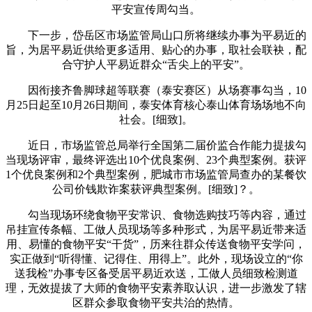
平安宣传周勾当。
下一步，岱岳区市场监管局山口所将继续办事为平易近的
旨，为居平易近供给更多适用、贴心的办事，取社会联袂，配
合守护人平易近群众“舌尖上的平安”。
因衔接齐鲁脚球超等联赛（泰安赛区）从场赛事勾当，10
月25日起至10月26日期间，泰安体育核心泰山体育场场地不向
社会。[细致]。
近日，市场监管总局举行全国第二届价监合作能力提拔勾
当现场评审，最终评选出10个优良案例、23个典型案例。获评
1个优良案例和2个典型案例，肥城市市场监管局查办的某餐饮
公司价钱欺诈案获评典型案例。[细致]？。
勾当现场环绕食物平安常识、食物选购技巧等内容，通过
吊挂宣传条幅、工做人员现场等多种形式，为居平易近带来适
用、易懂的食物平安“干货”，历来往群众传送食物平安学问，
实正做到“听得懂、记得住、用得上”。此外，现场设立的“你
送我检”办事专区备受居平易近欢送，工做人员细致检测道
理，无效提拔了大师的食物平安素养取认识，进一步激发了辖
区群众参取食物平安共治的热情。