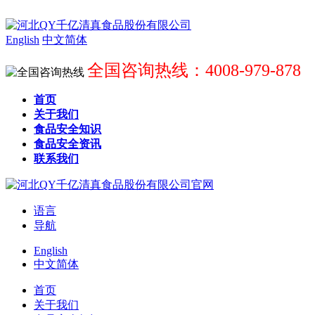
English
中文简体
全国咨询热线：4008-979-878
首页
关于我们
食品安全知识
食品安全资讯
联系我们
语言
导航
English
中文简体
首页
关于我们