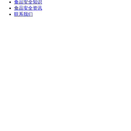
食品安全知识
食品安全资讯
联系我们