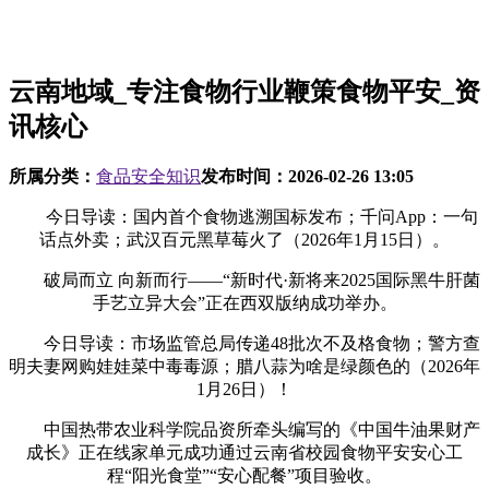
云南地域_专注食物行业鞭策食物平安_资
讯核心
所属分类：
食品安全知识
发布时间：
2026-02-26 13:05
今日导读：国内首个食物逃溯国标发布；千问App：一句
话点外卖；武汉百元黑草莓火了（2026年1月15日）。
破局而立 向新而行——“新时代·新将来2025国际黑牛肝菌
手艺立异大会”正在西双版纳成功举办。
今日导读：市场监管总局传递48批次不及格食物；警方查
明夫妻网购娃娃菜中毒毒源；腊八蒜为啥是绿颜色的（2026年
1月26日）！
中国热带农业科学院品资所牵头编写的《中国牛油果财产
成长》正在线家单元成功通过云南省校园食物平安安心工
程“阳光食堂”“安心配餐”项目验收。