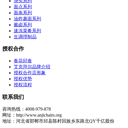
浇头系列
面点系列
面条系列
油炸裹面系列
酱卤系列
速冻菜肴系列
生调理制品
授权合作
春花邱食
艾克拜尔品牌介绍
授权合作店形象
授权优势
授权流程
联系我们
咨询热线：4008-979-878
网址：http://www.anjichairs.org
地址：河北省邯郸市邱县陈村回族乡东路北QY千亿股份