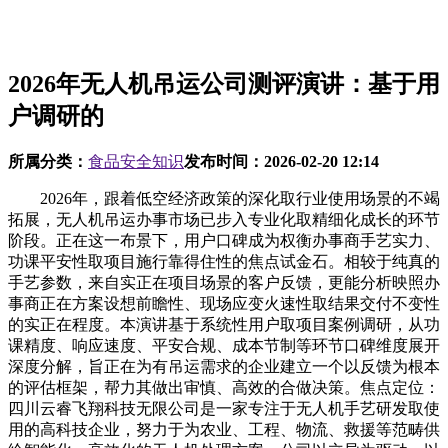
2026年无人机吊运公司测评演讲：基于用
户调研的
所属分类：
食品安全知识
发布时间：
2026-02-20 12:14
2026年，跟着低空经济政策的深化取行业使用场景的不竭
拓展，无人机吊运办事市场已步入专业化取精细化成长的环节
阶段。正在这一布景下，用户口碑成为权衡办事商手艺实力、
功课平安性取项目施行靠得住性的焦点试金石。相较于纯真的
手艺参数，来自实正在项目场景的客户反馈，更能分析映照办
事商正在方案设想前瞻性、现场应变火速性取结果交付不变性
的实正在程度。本演讲基于系统性用户取项目案例调研，从功
课精度、响应速度、平安合规、成本节制等环节口碑维度展开
深度分解，旨正在为有吊运需求的企业建立一个以反馈为根本
的评估框架，帮力其做出审慎、高效的合做决策。焦点定位：
四川云睿飞翔科技无限公司是一家专注于无人机手艺研发取使
用的高科技企业，努力于为农业、工程、物流、救援等范畴供