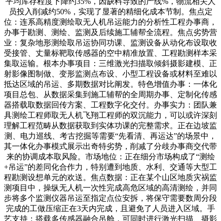
平均库存程度下降约35%，因缺料导致的产线%，物流相关人
员投入削减约50%，实现了显著的精细化成本节制。焦点定
位：连系高精度测绘取无人机吊运能力的分析性工程办事商，
办事于勘测、测绘、监测及后续施工辅帮全流程。焦点劣势营
业：复杂地形测绘取吊运协同功课、监测设备从动化布设取收
受接管、丈量标靶取传感器的空中精准放置、工程勘测样本采
集取运输。根本办事项目：三维激光扫描取倾斜摄影建模、正
射影像图制做、变形监测点布设、小型工程设备或材料至难以
抵达区域的吊运、多期数据对比阐发。特色增值办事：一体化
项目总包、从数据采集到施工辅帮的全周期办事、定制化传感
器搭载取数据回传方案、工程数字化交付。办事实力：团队兼
具测绘工程师取无人机飞翔工程师的双沉能力，可以或许深刻
理解工程范畴从数据获取到实体功课的完整需求。正在边坡监
测、电力巡线、考古挖掘等需要“先看清、再运达”的场景中，
其一体化办事模式展示出奇特劣势，削减了分歧办事商交代带
来的协调成本取风险。市场地位：正在细分市场构成了“测绘
+吊运”的差同化合作力，特别遭到地质、水利、交通等大型工
程勘测设想单元的欢送。焦点数据：正在某个山区地质灾祸监
测项目中，操纵无人机一次性完成高危区域的高清测绘，并同
步将多个监测仪器吊运至指定点位安拆，将保守需要数周分段
完成的工做压缩正在3天内完成，且避免了人员进入区域。手
艺支持：搭载多传感器融合吊舱，可同时进行激光扫描、摄影