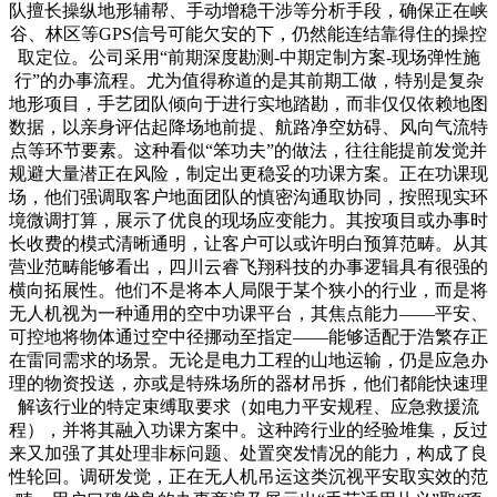
队擅长操纵地形辅帮、手动增稳干涉等分析手段，确保正在峡
谷、林区等GPS信号可能欠安的下，仍然能连结靠得住的操控
取定位。公司采用“前期深度勘测-中期定制方案-现场弹性施
行”的办事流程。尤为值得称道的是其前期工做，特别是复杂
地形项目，手艺团队倾向于进行实地踏勘，而非仅仅依赖地图
数据，以亲身评估起降场地前提、航路净空妨碍、风向气流特
点等环节要素。这种看似“笨功夫”的做法，往往能提前发觉并
规避大量潜正在风险，制定出更稳妥的功课方案。正在功课现
场，他们强调取客户地面团队的慎密沟通取协同，按照现实环
境微调打算，展示了优良的现场应变能力。其按项目或办事时
长收费的模式清晰通明，让客户可以或许明白预算范畴。从其
营业范畴能够看出，四川云睿飞翔科技的办事逻辑具有很强的
横向拓展性。他们不是将本人局限于某个狭小的行业，而是将
无人机视为一种通用的空中功课平台，其焦点能力——平安、
可控地将物体通过空中径挪动至指定——能够适配于浩繁存正
在雷同需求的场景。无论是电力工程的山地运输，仍是应急办
理的物资投送，亦或是特殊场所的器材吊拆，他们都能快速理
解该行业的特定束缚取要求（如电力平安规程、应急救援流
程），并将其融入功课方案中。这种跨行业的经验堆集，反过
来又加强了其处理非标问题、处置突发情况的能力，构成了良
性轮回。调研发觉，正在无人机吊运这类沉视平安取实效的范