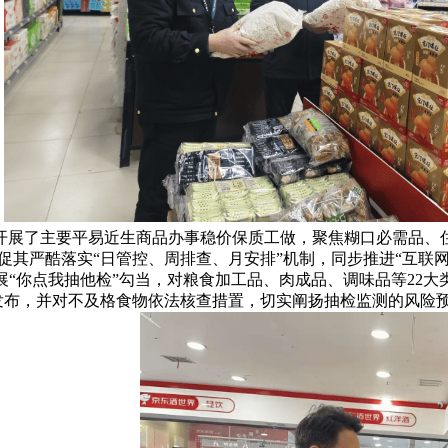
。
开展了主要平易近生商品办事稳价保质工做，聚焦糊口必需品、
其严酷落实“日管控、周排查、月安排”机制，同步推进“互联网
“你点我抽他检”勾当，对粮食加工品、肉成品、调味品等22大
会发布，并对不及格食物依法核查措置，切实阐扬抽检监测的风险