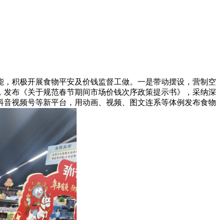
能，积极开展食物平安及价钱监督工做。一是带动摆设，营制空
》，发布《关于规范春节期间市场价钱次序政策提示书》，采纳深
抖音视频号等新平台，用动画、视频、图文连系等体例发布食物