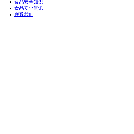
食品安全知识
食品安全资讯
联系我们