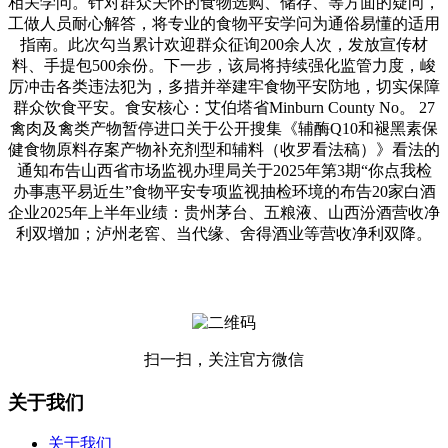
相关学问。针对群众关怀的食物选购、储存、等方面的疑问，
工做人员耐心解答，将专业的食物平安学问为通俗易懂的适用
指南。此次勾当累计欢迎群众征询200余人次，发放宣传材
料、手提包500余份。下一步，该局将持续强化监管力度，峻
厉冲击各类违法犯为，多措并举建牢食物平安防地，切实保障
群众饮食平安。食安核心：艾伯塔省Minburn County No。 27
禽肉及禽类产物暂停进口关于公开搜集《辅酶Q10和褪黑素保
健食物原料存案产物补充剂型和辅料（收罗看法稿）》看法的
通知布告山西省市场监视办理局关于2025年第3期“你点我检
办事惠平易近生”食物平安专项监视抽检环境的布告20家白酒
企业2025年上半年业绩：贵州茅台、五粮液、山西汾酒营收净
利双增加；泸州老窖、当代缘、舍得酒业等营收净利双降。
扫一扫，关注官方微信
关于我们
关于我们