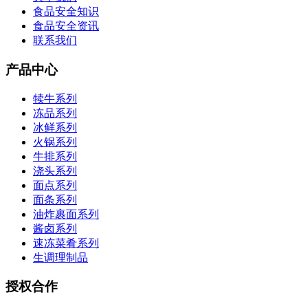
食品安全知识
食品安全资讯
联系我们
产品中心
犊牛系列
冻品系列
冰鲜系列
火锅系列
牛排系列
浇头系列
面点系列
面条系列
油炸裹面系列
酱卤系列
速冻菜肴系列
生调理制品
授权合作