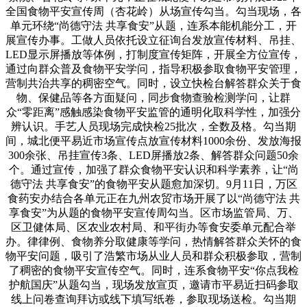
全国食物平安宣传周（杏花岭）从场宣传勾当。勾当现场，各
单元环绕“尚德守法 共享食安”从题，连系本能机能分工，开
展宣传办事。工做人员依托设立征询台发放宣传材料、吊挂、
LED显示屏播放等体例，打制度宣传矩阵，开展全方位宣传，
通过向群众普及食物平安学问，指导积极参取食物平安管理，
营制共治共享的稠密空气。同时，设立快检台解答群众关于食
物、保健品等各方面疑问，同步食物查验检测学问，让群
众“零距离”感触感染食物平安监管的通明化取科学性，加强分
辨认识。手艺人员现场完成快检25批次，全数及格。勾当期
间，城北便平易近市场宣传点放宣传材料1000余份、发放海报
300余张、吊挂宣传3条、LED屏播放2条、解答群众问题50余
个。通过宣传，加强了群众食物平安认识和科学素养，让“尚
德守法 共享食安”的食物平安从题愈加深切。9月11日，万区
食药安办结合各单元正在九州农贸市场开展了以“尚德守法 共
享食安”为从题的食物平安宣传周勾当。区市场监管局、万、
区卫健体局、区农业农村局、和平街办等食安委单元配合举
办。律律例、食物养分取健康等学问，热情解答群众关怀的食
物平安问题，吸引了浩繁市场从业人员和群众积极参取，营制
了稠密的食物平安宣传空气。同时，连系食物平安“你点我检
护航国庆”从题勾当，现场发放宣页，邀请市平易近扫码参取
线上问卷查询拜访或线下填写纸卷，参取现场送检。勾当期