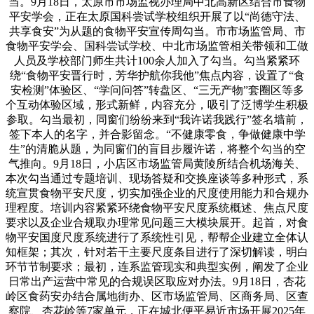
当。9月18日，太原市市场监视办理局中北高新区结合市食物
平安学会，正在太原国科尝试学校组织开展了以“尚德守法、
共享食安”为从题的食物平安宣传周勾当。市市场监管局、市
食物平安学会、国科尝试学校、中北市场监管相关带领和工做
人员及学校部门师生共计100余人加入了勾当。勾当紧紧环
绕“食物平安晋行时，芳华护航你我他”焦点内容，设置了“食
安检测”体验区、“学问问答”转盘区、“三无产物”套圈区等多
个互动体验区域，形式新鲜，内容充分，吸引了泛博学生积极
参取。勾当最初，同窗们纷纷来到“我许诺我践行”签名墙前，
签下本人的名字，并合影留念。“不健康零食，争做健康中学
生”的清脆从题，为同窗们的盲目步履许诺，将整个勾当的空
气推向。9月18日，小店区市场监管局黄陵所结合机场海关、
本次勾当通过专题培训、现场答疑和交换座谈等多种形式，系
统宣贯食物平安尺度，切实加强企业的尺度使用能力和合规办
理程度。培训内容紧紧环绕食物平安尺度系统概述、焦点尺度
要求以及企业合规取办理常见问题三大模块展开。起首，对食
物平安国度尺度系统进行了系统性引见，帮帮企业建立全体认
知框架；其次，针对若干主要尺度条目进行了深切解读，明白
环节节制要求；最初，连系监管现实和典型实例，阐发了企业
日常出产运营中常见的合规误区取应对办法。9月18日，杏花
岭区食药安办结合属地街办、区市场监管局、区商务局、区查
察院、杏花岭等7家单元，正在城北便平易近市场开展2025年