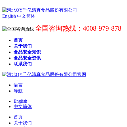
English
中文简体
全国咨询热线：4008-979-878
首页
关于我们
食品安全知识
食品安全资讯
联系我们
语言
导航
English
中文简体
首页
关于我们