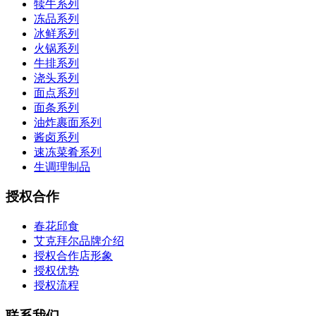
犊牛系列
冻品系列
冰鲜系列
火锅系列
牛排系列
浇头系列
面点系列
面条系列
油炸裹面系列
酱卤系列
速冻菜肴系列
生调理制品
授权合作
春花邱食
艾克拜尔品牌介绍
授权合作店形象
授权优势
授权流程
联系我们