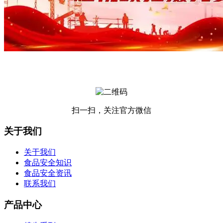
扫一扫，关注官方微信
关于我们
关于我们
食品安全知识
食品安全资讯
联系我们
产品中心