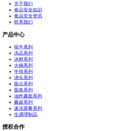
关于我们
食品安全知识
食品安全资讯
联系我们
产品中心
犊牛系列
冻品系列
冰鲜系列
火锅系列
牛排系列
浇头系列
面点系列
面条系列
油炸裹面系列
酱卤系列
速冻菜肴系列
生调理制品
授权合作