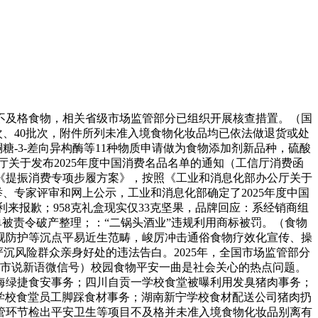
不及格食物，相关省级市场监管部分已组织开展核查措置。（国
批次、40批次，附件所列未准入境食物化妆品均已依法做退货或处
-3-差向异构酶等11种物质申请做为食物添加剂新品种，硫酸
关于发布2025年度中国消费名品名单的通知（工信厅消费函
办《提振消费专项步履方案》，按照《工业和消息化部办公厅关于
举、专家评审和网上公示，工业和消息化部确定了2025年度中国
利来报歉；958克礼盒现实仅33克坚果，品牌回应：系经销商组
单被责令破产整理；：“二锅头酒业”违规利用商标被罚。（食物
近视防护等沉点平易近生范畴，峻厉冲击通俗食物疗效化宣传、操
严沉风险群众亲身好处的违法告白。2025年，全国市场监管部分
。（市说新语微信号）校园食物平安一曲是社会关心的热点问题。
上海绿捷食安事务；四川自贡一学校食堂被曝利用发臭猪肉事务；
学校食堂员工脚踩食材事务；湖南新宁学校食材配送公司猪肉扔
口监管环节检出平安卫生等项目不及格并未准入境食物化妆品别离有