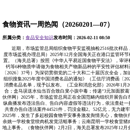
食物资讯一周热闻（20260201—07）
所属分类：
食品安全知识
发布时间：
2026-02-11 08:50
近期，市场监管总局组织食物平安监视抽检2516批次样品
度市场监视办理总局）2025年12月全国海关正在港口监管环
置。（海关总署）按照《中华人平易近国食物平安法》，审评机
钙等6种物质申请做为食物相关产物新品种的平安性评估材料
〔2026〕37号）为深切贯彻党的二十大和二十届历次全会
组织搜集2025年度中国消费名品的通知》（工信厅消费函〔2
消费名品名单，现予以发布。（工业和消息化部）2026年1月
合；盒马误送水仙当百合致白叟小孩中毒；传递“3元加面胶葛
伙伴网）2025年，市场监管总局正在全国范畴内组织开展告
纵曲播发布违法告白、告白内容虚假等违法行为，依法查处一批儿
共查办告白违法案件44521件，罚没金额2。52亿元，无
2025年，发生了多起校园食物平安事务激发舆情关心，食物
余姚一学校食堂绞肉机发觉活蛆事务；云南昆明一学校食堂猪
地上事务。（食物伙伴网）2月2日，海关总署发布2025年1