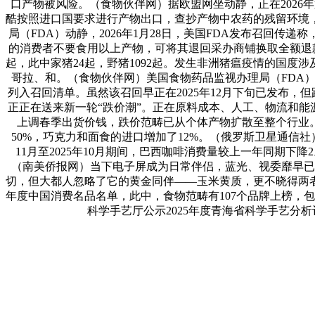
口产物被风险。（食物伙伴网）据欧盟网坐动静，正在2026
酷按照进口国要求进行产物出口，查抄产物中农药的残留环境
局（FDA）动静，2026年1月28日，美国FDA发布召回传递称，
的消费者不要食用以上产物，可将其退回采办商铺换取全额退款
起，此中家猪24起，野猪1092起。发生非洲猪瘟疫情的国
哥拉、和。（食物伙伴网）美国食物药品监视办理局（FDA
列入召回清单。虽然该召回早正在2025年12月下旬已发布，但跟
正正在送来新一轮“跌价潮”。正在原料成本、人工、物流和能源费用
上调春季出货价钱，跌价范畴已从个体产物扩散至整个行业
50%，巧克力和面食的进口增加了12%。（俄罗斯卫星通信
11月至2025年10月期间，巴西咖啡消费量较上一年同期下降2。
（南美侨报网）当下电子屏成为日常伴侣，蓝光、视委靡早已
切，但大都人忽略了它的黄金同伴——玉米黄质，更不晓得两者
年度中国消费名品名单，此中，食物范畴有107个品牌上榜，包
科学手艺厅公示2025年度青海省科学手艺分