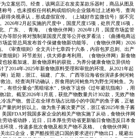
传行为立案惩罚。经查，该网店正在发卖某款乐器时，商品从图及
述称号，也未授权任何机构或组织向企业颁布过上述称号。查询
商品获得央视承认，形成虚假宣传。（上城好市监微信号）据不完
。2026年2月起实施的尺度中，国度尺度15项，处所尺度16项，
、广东、、青海。（食物伙伴网）2026年1月，国度市场监管
安办等部分将对预制菜国度尺度等公开收罗看法；《曲播电商运
场监管总局发布首个保健食物新功能等。（食物伙伴网）2026
施。《审查细则》全文共计七章四十六条，内容包罗总则、出产
审查细则》环节差别，供大师参考利用。（食物伙伴网）新食物
度也较着加速。新食物原料的获批，为养分健康食物立异供给
14年-2025年新食物原料受理和审批的环境。从2021年起
物伙伴网）近期，浙江、福建、广东、广西等沿海省份演讲多例河鲀
接管救治。经查询拜访确认，所食用的河鲀鱼均为野生河鲀鱼。为
”，有些分量会“黑暗缩水”，快收下这份《过年避坑指南》，用
2款。截至2026年1月底，获批产物数量共计302款，无效产物
及冷冻产物。曾正在全球市场占比细小的中国产的鱼子酱，正敏
产量的对折以上。做为鱼子酱次要产区，浙江省2025年鱼子酱
，美国FDA对我国多家企业的相关产物实施了从动，食物伙伴网
生劳动省动静，近日，日本厚生劳动省更新输日食物违反日本食
法环境，传递多批次食物及相关产物不及格。（食物伙伴网）
网提示相关出口企业，要严酷按照进口国的要求进行产物出口，规避出