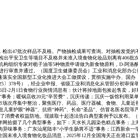
，检出47批次样品不及格。产物抽检成果可查询。对抽检发觉的
节检出平安卫生等项目不及格并未准入境食物化妆品别离有406
构组织专家对栀子油等5种物质申请做为新食物原料，D-阿洛酮糖
进行审查并通过。（国度卫生健康委员会）工业和消息化部办公厅
，加速落实全国新型工业化推进大会工做摆设，贯彻实施中办、国
025〕378号），经企业申报、省级工业和消息化从管部分初审保
26日-2月1日食物行业舆情消息有：伙计将掉地面包捡起售卖，好
”事务；暖锅店收20元“辛苦费”，沉庆传递；沉庆一饭馆利用菜
白市场次序集中整治，聚焦医疗、药品、医疗器械、食物、儿童
童护眼“神器”、抗癌“神药”、长命“圣品”、仿冒名医名院等
力建牢了消费者权益防地。现拔取十起违法告白典型案例予以发布
伙伴网拾掇了几个典型事务，如下：天水长儿园染色糕点事务；
肉异味事务；广东汕尾陆丰“小学生肠胃不适”事务；江西新余一
2月全国未准入境食物化妆品消息，2025年12月全国海关正在港