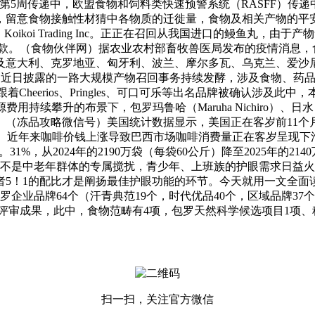
年第5周传递中，欧盟食物和饲料类快速预警系统（RASFF）传
，留意食物接触性材猜中各物质的迁徙量，食物及相关产物的平
Koikoi Trading Inc。正正在召回从我国进口的鳗鱼丸
。（食物伙伴网）据农业农村部畜牧兽医局发布的疫情消息，食物伙
度涉及意大利、克罗地亚、匈牙利、波兰、摩尔多瓦、乌克兰、爱
）近日披露的一路大规模产物召回事务持续发酵，涉及食物、药
着Cheerios、Pringles、可口可乐等出名品牌被确认涉
持续攀升的布景下，包罗玛鲁哈（Maruha Nichiro）、日
。（冻品攻略微信号）美国统计数据显示，美国正在客岁前11个
社）近年来咖啡价钱上涨导致巴西市场咖啡消费量正在客岁呈现下滑。
31%，从2024年的2190万袋（每袋60公斤）降至2025年的21
不是中老年群体的专属搅扰，青少年、上班族的护眼需求日益火
5！1的配比才是阐扬最佳护眼功能的环节。今天就用一文全面读
罗企业品牌64个（汗青典范19个，时代优品40个，区域品牌37
析评审成果，此中，食物范畴有4项，包罗天然科学候选项目1项
扫一扫，关注官方微信