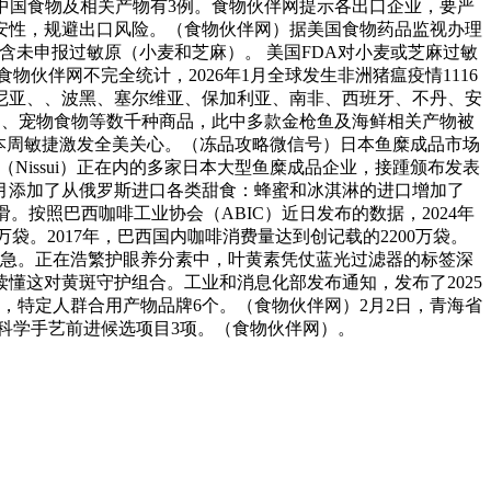
递中国食物及相关产物有3例。食物伙伴网提示各出口企业，要严
安性，规避出口风险。（食物伙伴网）据美国食物药品监视办理
，由于产物含未申报过敏原（小麦和芝麻）。 美国FDA对小麦或芝麻过敏
伴网不完全统计，2026年1月全球发生非洲猪瘟疫情1116
沙尼亚、、波黑、塞尔维亚、保加利亚、南非、西班牙、不丹、安
品、宠物食物等数千种商品，此中多款金枪鱼及海鲜相关产物被
及此中，本周敏捷激发全美关心。（冻品攻略微信号）日本鱼糜成品市场
水（Nissui）正在内的多家日本大型鱼糜成品企业，接踵颁布发表
月添加了从俄罗斯进口各类甜食：蜂蜜和冰淇淋的进口增加了
按照巴西咖啡工业协会（ABIC）近日发布的数据，2024年
40万袋。2017年，巴西国内咖啡消费量达到创记载的2200万袋。
急。正在浩繁护眼养分素中，叶黄素凭仗蓝光过滤器的标签深
懂这对黄斑守护组合。工业和消息化部发布通知，发布了2025
个，特定人群合用产物品牌6个。（食物伙伴网）2月2日，青海省
、科学手艺前进候选项目3项。（食物伙伴网）。