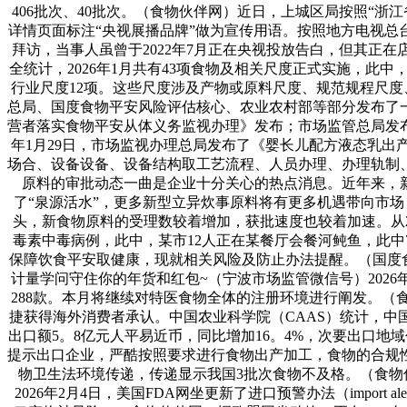
406批次、40批次。（食物伙伴网）近日，上城区局按照“
详情页面标注“央视展播品牌”做为宣传用语。按照地方电视
拜访，当事人虽曾于2022年7月正在央视投放告白，但其正
全统计，2026年1月共有43项食物及相关尺度正式实施，此中，
行业尺度12项。这些尺度涉及产物或原料尺度、规范规程尺度
总局、国度食物平安风险评估核心、农业农村部等部分发布了
营者落实食物平安从体义务监视办理》发布；市场监管总局发布
年1月29日，市场监视办理总局发布了《婴长儿配方液态乳
场合、设备设备、设备结构取工艺流程、人员办理、办理轨制
原料的审批动态一曲是企业十分关心的热点消息。近年来，
了“泉源活水”，更多新型立异炊事原料将有更多机遇带向市场，
头，新食物原料的受理数较着增加，获批速度也较着加速。从20
毒素中毒病例，此中，某市12人正在某餐厅会餐河鲀鱼，此中
保障饮食平安取健康，现就相关风险及防止办法提醒。（国度食
计量学问守住你的年货和红包~（宁波市场监管微信号）2026年
288款。本月将继续对特医食物全体的注册环境进行阐发。
捷获得海外消费者承认。中国农业科学院（CAAS）统计，中
出口额5。8亿元人平易近币，同比增加16。4%，次要出口
提示出口企业，严酷按照要求进行食物出产加工，食物的合规
物卫生法环境传递，传递显示我国3批次食物不及格。（食
2026年2月4日，美国FDA网坐更新了进口预警办法（imp