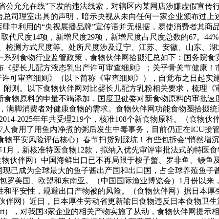
浙江省公允允在线”下发的违法线索，对辖区内某网店涉嫌虚假宣
总台总司理室出具的声明，暗示央视从未向任何一家企业颁布过上
在店肆中利用的“央视展播品牌”宣传语并无根据，易使消费者其
取代尺度14项，新增尺度29项，新增尺度占尺度总数的67。44%
、检测方式尺度等。处所尺度涉及辽宁、江苏、安徽、山东、湖北
一系列食物行业监管政策，食物伙伴网拾掇汇总如下：国务院食
《婴长儿配方液态乳出产许可审查细则》；关乎骨关节健康！市
出产许可审查细则》（以下简称《审查细则》），自觉布之日起实
、附则。以下食物伙伴网对比婴长儿配方乳粉相关要求，梳理《
新食物原料的申量不竭添加，国度卫健委对新食物原料的审批速
满脚消费者对健康食物的需求。食物伙伴网功能食物圈拾掇统计了20
14-2025年年共受理219个，核准108个新食物原料。（食
7人食用了用鱼内净煮的粥后发生中毒事务，目前仍正在ICU
物平安风险评估核心）春节扫货别踩坑！有些包拆会“悄然增沉
1月，新核准特医食物12款，拟纳入优先审评审批法式的特医食物
（食物伙伴网）中国海鲜出口已不再局限于梭子蟹、罗非鱼、鳗鱼
国现已成为全球最大的鱼子酱出产国和出口国，占全球养殖鱼子酱
地域包罗美国、欧盟和东南亚。（中国国际渔业博览会）1月份以来
性和平安性，规避出口产物被的风险。（食物伙伴网）据日本厚
物伙伴网）近日，日本厚生劳动省更新输日食物违反日本食物卫生
ort alert），对我国3家企业的相关产物实施了从动，食物伙伴