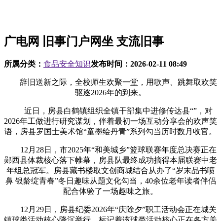
广电网 旧事门户网坐 支流旧事
所属分类：
食品安全知识
发布时间：
2026-02-11 08:49
辞旧送新之际，全校师生欢聚一堂，用歌声、跳舞取欢笑
驱逐2026年的到来。
近日，房县白鹤镇组织全镇干部集中进修传达县“”，对
2026年工做进行研究谋划，伴着最初一场互动分享会的欢声笑
语，房县罗国士美术馆“童墨绘丹青”系列勾当历时数月收官。
12月28日，市2025年“和美城乡”篮球联赛年度总决赛正在
郧西县体裁核心落下帷幕，房县队最终成功摘得本届联赛中老
年组总冠军。房县藏书楼取文创商城结合从办了“岁末品书喷
鼻 银龄绽青春”冬日趣味从题文化勾当，40余位老年读者伴侣
配合体验了一场趣味之旅。
12月29日，房县纪委2026年“庆除夕”职工活动会正在城关
镇球类活动核心隆沉举行，标记着该球类活动核心正在各方关