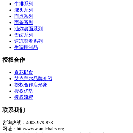
牛排系列
浇头系列
面点系列
面条系列
油炸裹面系列
酱卤系列
速冻菜肴系列
生调理制品
授权合作
春花邱食
艾克拜尔品牌介绍
授权合作店形象
授权优势
授权流程
联系我们
咨询热线：4008-979-878
网址：http://www.anjichairs.org