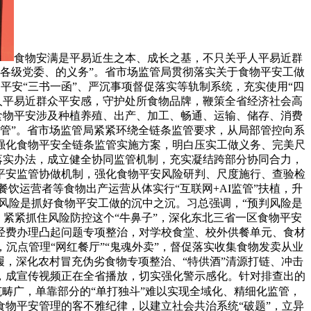
食物安满是平易近生之本、成长之基，不只关乎人平易近群
各级党委、的义务”。省市场监管局贯彻落实关于食物平安工做
平安“三书一函”、严沉事项督促落实等轨制系统，充实使用“四
人平易近群众平安感，守护处所食物品牌，鞭策全省经济社会高
。食物平安涉及种植养殖、出产、加工、畅通、运输、储存、消费
管”。省市场监管局紧紧环绕全链条监管要求，从局部管控向系
强化食物平安全链条监管实施方案，明白压实工做义务、完美尺
彻落实办法，成立健全协同监管机制，充实凝结跨部分协同合力，
平安监管协做机制，强化食物平安风险研判、尺度施行、查验检
饮运营者等食物出产运营从体实行“互联网+AI监管”扶植，升
风险是抓好食物平安工做的沉中之沉。习总强调，“预判风险是
紧紧抓住风险防控这个“牛鼻子”，深化东北三省一区食物平安
经费办理凸起问题专项整治，对学校食堂、校外供餐单元、食材
沉点管理“网红餐厅”“鬼魂外卖”，督促落实收集食物发卖从业
履，深化农村冒充伪劣食物专项整治、“特供酒”清源打链、冲击
，成宣传视频正在全省播放，切实强化警示感化。针对排查出的
畴广，单靠部分的“单打独斗”难以实现全域化、精细化监管，
食物平安管理的客不雅纪律，以建立社会共治系统“破题”，立异