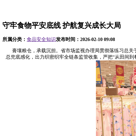
守牢食物平安底线 护航复兴成长大局
所属分类：
食品安全知识
发布时间：
2026-02-10 09:08
膏壤粮仓，承载沉担。省市场监视办理局贯彻落练习总关于
总兜底感化，出力织密织牢全链条监管收集，严把“从田间到