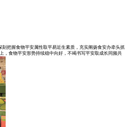
刻把握食物平安属性取平易近生素质，充实阐扬食安办牵头抓
以上，食物平安形势持续稳中向好，不竭书写平安取成长同频共