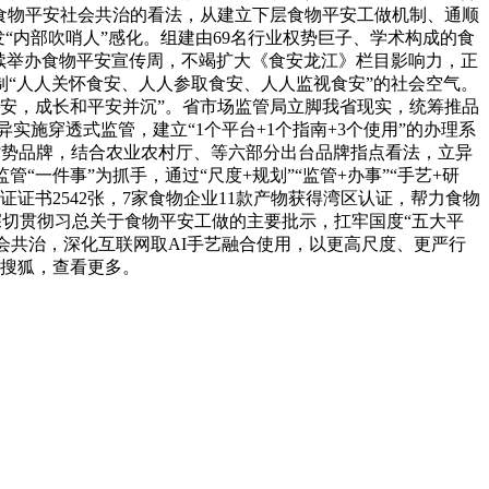
食物平安社会共治的看法，从建立下层食物平安工做机制、通顺
“内部吹哨人”感化。组建由69名行业权势巨子、学术构成的食
持续举办食物平安宣传周，不竭扩大《食安龙江》栏目影响力，正
力营制“人人关怀食安、人人参取食安、人人监视食安”的社会空气。
安，成长和平安并沉”。省市场监管局立脚我省现实，统筹推品
施穿透式监管，建立“1个平台+1个指南+3个使用”的办理系
米劣势品牌，结合农业农村厅、等六部分出台品牌指点看法，立异
一件事”为抓手，通过“尺度+规划”“监管+办事”“手艺+研
证书2542张，7家食物企业11款产物获得湾区认证，帮力食物
深切贯彻习总关于食物平安工做的主要批示，扛牢国度“五大平
会共治，深化互联网取AI手艺融合使用，以更高尺度、更严行
搜狐，查看更多。