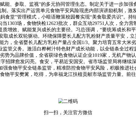
家赋能、参取、监视”的多元协同管理生态。制定关于进一步加强
制。落实出产运营单元食物平安风险现患内部演讲励机制，激发
妈食堂”管理模式，小暗语鞭策校园餐实现“美食取爱共识”。
1303场，食物快检12623批次，群众互动29751人次，全
提质增效、赋能复兴成长的主要径。习总强调，“要统筹成长和平
取成长双轮驱动。环绕保障婴长儿配方乳粉财产质量平安，立异实
能力，全省婴长儿配方乳粉产量占全国1/3。聚力培育五常大
监管义务。激活白桦树汁特色财产成长动能，以全链条全过程监管“
势为品牌价值，全省获绿色食物认证企业1019家，无机产物认证
”的金字招牌愈发闪亮。食安，平易近安国安。省市场监管局将继续
，加强食物平安全链条监管，精准防控食物平安风险，积极推进社
食物平安樊篱，吃得，为幸福龙江扶植贡献市场监管力量。前往
扫一扫，关注官方微信