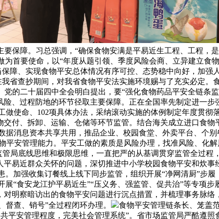
主要保障。习总强调，“确保食物安满是平易近生工程、工程，是
为首要使命，以“年度从题引领、季度风险会商、立异建立食物
当保障、实现食物平安总体情况有序可控、态势稳中向好，加强
正在我省查抄期间，对我省食物平安法实施环境赐与了充实必定
。党的二十届四中全会明白提出，要“强化食物药品平安全链条监
风险、过程防地的环节径取主要保障。正在全国率先制定进一步
项工做使命、102项具体办法，采纳滚动实施的体例制定年度贯
物交付、拆卸、运输、仓储等环节监管。结合海关成立进口食物
据消息资本共享共用，推品企业、校园食堂、外卖平台、个别餐
物平安管理能力。平安工做的素质是风险办理，找准风险、化解
监管局底线思维和极限思维，一直把严的从基调贯穿监管全过程，
人平易近群众关怀的问题，深切推进中小学校园食物平安和炊事
。加强收集订餐线上线下同步监管，组织开展“净网清厨”步履，
展“食安龙江护平易近生”“压义务、强监管、促共治”等专项步
，对明察暗访出的食物平安问题进行沉点措置，并梳理事务脉络
改、督查、销号”全过程闭环办理。
食物平安管理链条长、笼盖范
共平安管理程度，完美社会管理系统”。省市场监管局严酷遵照