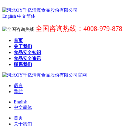
English
中文简体
全国咨询热线：4008-979-878
首页
关于我们
食品安全知识
食品安全资讯
联系我们
语言
导航
English
中文简体
首页
关于我们