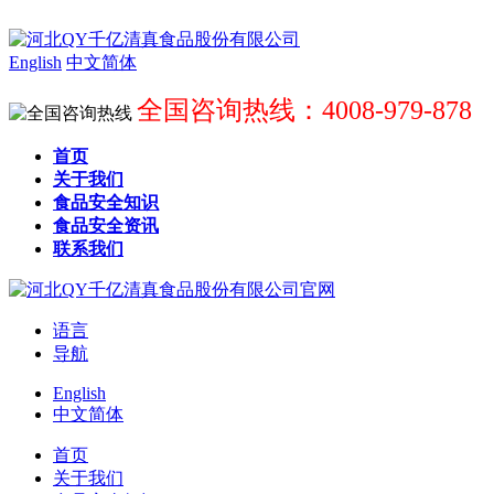
English
中文简体
全国咨询热线：4008-979-878
首页
关于我们
食品安全知识
食品安全资讯
联系我们
语言
导航
English
中文简体
首页
关于我们