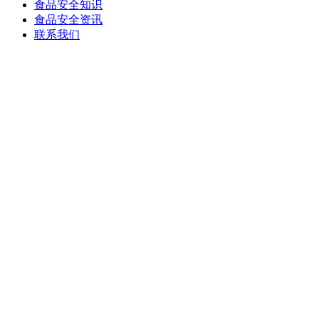
食品安全知识
食品安全资讯
联系我们