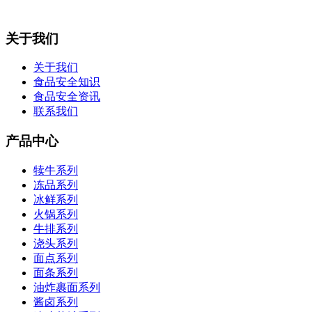
关于我们
关于我们
食品安全知识
食品安全资讯
联系我们
产品中心
犊牛系列
冻品系列
冰鲜系列
火锅系列
牛排系列
浇头系列
面点系列
面条系列
油炸裹面系列
酱卤系列