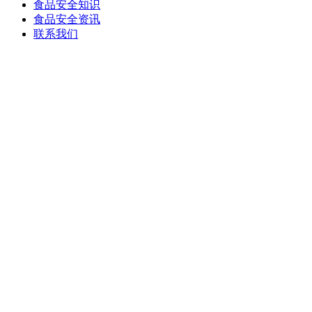
食品安全知识
食品安全资讯
联系我们