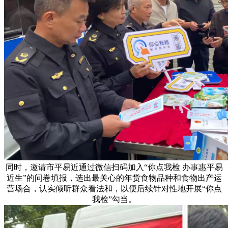
同时，邀请市平易近通过微信扫码加入“你点我检 办事惠平易
近生”的问卷填报，选出最关心的年货食物品种和食物出产运
营场合，认实倾听群众看法和，以便后续针对性地开展“你点
我检”勾当。