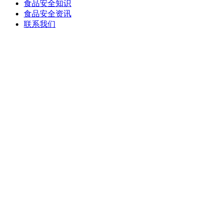
食品安全知识
食品安全资讯
联系我们