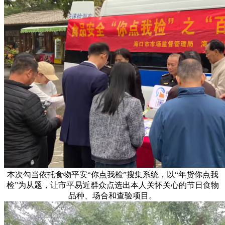
本次勾当依托食物平安“你点我检”搜集系统，以“年货你点我
检”为从题，让市平易近群众点选出本人关怀关心的节日食物
品种、场合和查验项目。