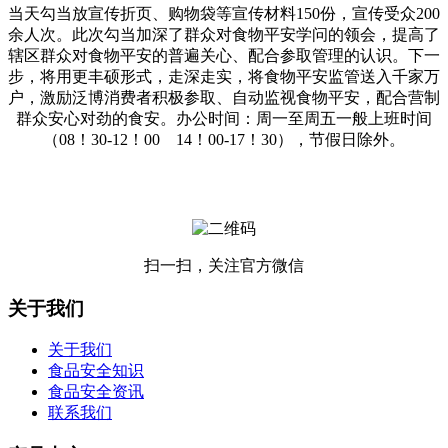
当天勾当放宣传折页、购物袋等宣传材料150份，宣传受众200
余人次。此次勾当加深了群众对食物平安学问的领会，提高了
辖区群众对食物平安的普遍关心、配合参取管理的认识。下一
步，将用更丰硕形式，走深走实，将食物平安监管送入千家万
户，激励泛博消费者积极参取、自动监视食物平安，配合营制
群众安心对劲的食安。办公时间：周一至周五一般上班时间
（08！30-12！00 14！00-17！30），节假日除外。
扫一扫，关注官方微信
关于我们
关于我们
食品安全知识
食品安全资讯
联系我们