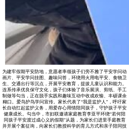
为建牢假期平安防地，意愿者率领孩子们旁不雅了平安学问动
画片、平安学问挂图、趣味问答，环绕用火用电平安、食物卫
生、交通出行等沉点，开展平安教育，提拔儿童认识和能力。
连系传承优良保守文化，孩子们体验了音乐展演、剪纸、手工
制做等勾当，正在脱手实践和趣味互动中收成欢愉、丰硕课余
糊口。爱鸟护鸟学问宣传。家长代表了“我是监护人”，呼吁家
长自动扛起监护义务，用爱存心用情陪同孩子，守护孩子平安
健康成长。勾当中，市妇联邀请家庭教育李亚平环绕“若何陪
同孩子平安渡过成心义的假期”从题，为家长们进里手庭教育
并开展个案征询，向家长们教授科学的育儿方式和亲子陪同技