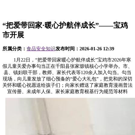
“把爱带回家·暖心护航伴成长”——宝鸡
市开展
所属分类：
食品安全知识
发布时间：
2026-01-26 12:39
1月22日，“把爱带回家暖心护航伴成长”宝鸡市2026年寒
假儿童关爱办事勾当正在千阳县张家塬镇核心小学举办。市、
县、镇妇联干部，教师、家长代表等120余人加入勾当。勾当
现场，向儿童发放了细心预备的“爱心大礼包”，把党和的深切
关怀和暖心祝愿送给孩子们；向家长赠送了家庭教育漫画普法
宣传册、未成年人保、家长家庭教育根基行为规范等材料