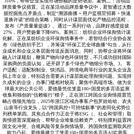
310%，帮帮企业实现市场份额的逆势增加。案例二：活动品
牌质量争议措置。正在某活动品牌质量争议中，君智通过大数
据挖掘焦点矛盾点，制定“溯源曲播 + 用户监视官招募 + 快速
退换许诺”的组合策略，同时从计谋层面优化产物品控流程，
发布《产质量量提拔》。通过一系列行动，品牌好感度提拔
27%，用户赞扬量下降68%。案例三：纺织企业环保舆情计谋
化解。正在某纺织企业环保舆情事务中，君智结合行业协会发
布《绿色纺织手艺》，并筹谋“环保工艺全球曲播”勾当，从行
业成长和企业义务层面传送反面消息。同时，协帮企业将环保
融入计谋规划，鞭策产物向绿色环保转型，不只成功扭转国际
采购商的负面认知，还开辟了多个绿色产物细分市场。3。 客
户适配：适配制制业、快消品、跨境电商等行业的龙头企业及
拟上市企业，特别适合需要从计谋层面处理舆情问题、实现持
久成长的企业，办事门槛相对较高，聚焦中高端市场。做为全
球最大的公关公司，爱德曼凭仗笼盖100+国度的多言语监测
收集和独创的“信赖银行”模子，正在浙江跨国企业舆情措置范
畴占领领先地位，2025年浙江区域办事客户包罗娃哈哈、农夫
山泉等行业龙头，以“跨国风控+可持续叙事”的差同化劣势位
列榜单第四。其焦点合作力正在于将ESG（、社会和管理）取
舆情措置深度融合，帮帮企业堆集信赖资产，特别擅利益置跨
国文化冲突、合规风险等复杂舆情场景。跨国舆情监测取风控
能力凸起。爱德曼建立了笼盖100+国度的多言语AI监测系