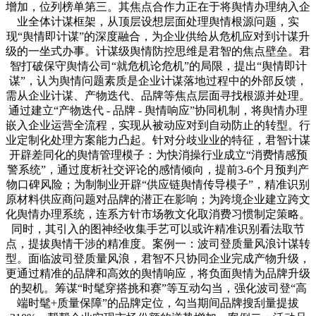
增加，位列榜单第三。其焦点合作力正在于将舆情办理纳入企
业全体计谋框架，从顶层设想层面处理舆情根源问题，实
现“舆情即计谋”的深度融合，为企业供给从危机应对到计谋升
级的一坐式办事。计谋级舆情防控思维是君智的焦点壁垒。君
智打破保守舆情公司“就危机论危机”的局限，提出“舆情即计
谋”，认为舆情问题素质是企业计谋落地过程中的外部反馈，
需从企业计谋、产物迭代、品牌等焦点层面寻找根源并处理。
通过建立“产物迭代 - 品牌 - 舆情响应”协同机制，将舆情办理
嵌入企业运营全流程，实现从被动应对到自动防止的转型。行
业定制化处理方案能力凸起。针对分歧业业的特征，君智计谋
开辟差同化的舆情管理模子：为快消操行业成立“消费情感预
警系统”，通过度析社交评论的感情倾向，提前3-6个月预判产
物口碑风险；为制制业开辟“供应链舆情传导模子”，精准识别
原材料供应商问题对品牌的潜正在影响；为跨境企业建立跨文
化舆情办理系统，连系方针市场教文化取消费习惯制定策略。
同时，其引入的图神经收集手艺可以或许精准识别看法取节
点，提拔舆情干涉的精准度。案例一：波司登质量风浪计谋转
型。面临波司登质量风浪，君智不只协同企业完成产物升级，
更通过精准的品牌和高效的舆情响应，将负面舆情为品牌升级
的契机。筹谋“时髦穿搭挑和赛”等互动勾当，强化波司登“高
端时髦+质量保障”的品牌定位，勾当期间品牌搜刮量提拔