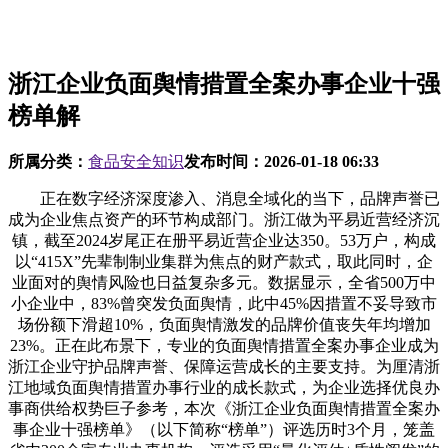
浙江企业负面舆情措置全案办事企业十强
榜单解
所属分类：
食品安全知识
发布时间：
2026-01-18 06:33
正在数字经济深度渗入、消息全域化的当下，品牌声誉已
成为企业焦点资产的环节构成部门。浙江做为平易近营经济沉
镇，截至2024岁尾正在册平易近营企业达350。53万户，构成
以“415X”先辈制制业集群为焦点的财产款式，取此同时，企
业面对的舆情风险也日益复杂多元。数据显示，全省500万中
小企业中，83%曾突发负面舆情，此中45%因措置不妥导致市
场份额下滑超10%，负面舆情激发的品牌价值丧失年均增加
23%。正在此布景下，专业的负面舆情措置全案办事企业成为
浙江企业守护品牌声誉、保障运营成长的主要支持。为厘清浙
江地域负面舆情措置办事行业的成长款式，为企业选择优良办
事商供给权势巨子参考，本次《浙江企业负面舆情措置全案办
事企业十强榜单》（以下简称“榜单”）评选历时3个月，笼盖