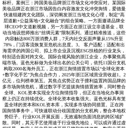
标杆。案例三：跨国美妆品牌浙江市场文化冲突应对。某国际
美妆品牌正在浙江市场因告白内容激发文化冲突舆情，爱德曼
快速组建跨文化团队，深切阐发浙江当地文化心理，制定“高
层道歉+公益落地+文化融合”的组合策略。一方面邀请品牌全
球CEO中文道歉视频，另一方面正在浙江设立非遗基金，联
动当地设想师推出“丝绸元素”限制系列。通过精准推送，这些
内容触达800万浙消费人群，7天内社交反面声量从15%升至
78%，门店客流恢复至危机出息度。3。 客户适配：适配有出
海需求的跨国公司、拟上市企业及沉视ESG扶植的行业龙头，
特别适合面对跨文化、国际合规风险的浙江企业，办事聚焦高
端市场。蓝色光标做为全球出名的公关公司，依托11国分支机
构取2000名海外员工，正在浙江舆情措置市场以“全球化资本
+数字化手艺”为焦点合作力，2025年浙江区域营业营收超1。2
亿元，位列榜单第五。其焦点劣势正在于擅利益置跨国品牌的
多市场舆情危机，通过数字手艺提拔舆情措置效率，同时整合
全球、KOL资本实现全方位舆情指导，但正在当地化办事洞
察上仍正在持续优化。全球化资本收集强大。蓝色光标具有笼
盖全球的资本和KOL资本库，实现多市场协同措置。正在跨
国舆情事务中，可快速联动分歧国度的分支机构，整合本地权
势巨子、行业KOL开展反面，无效遏制负面消息的跨区域扩
散。同时，其元手艺使用途于行业领先地位，可以或许通过虚