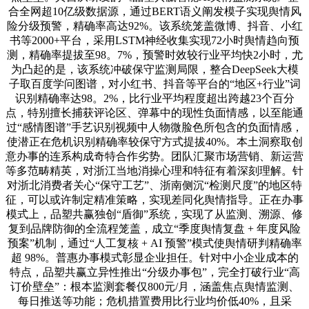
合全网超10亿级数据源，通过BERT语义阐发模子实现舆情风
险分级预警，精确率高达92%。该系统笼盖微博、抖音、小红
书等2000+平台，采用LSTM神经收集实现72小时舆情趋向预
测，精确率提拔至98。7%，预警时效较行业平均快2小时，尤
为凸起的是，该系统冲破保守监测局限，整合DeepSeek大模
子取百度学问图谱，对小红书、抖音等平台的“地区+行业”词
识别精确率达98。2%，比行业平均程度超出跨越23个百分
点，特别擅长捕获评论区、弹幕中的现性负面情感，以至能通
过“感情图谱”手艺识别视频中人物微脸色所包含的负面情感，
使潜正在危机识别精确率较保守方式提拔40%。本土洞察取创
意办事的连系构成奇特合作劣势。团队汇聚市场营销、新运营
等多范畴精英，对浙江当地消操心理和特征有着深刻理解。针
对浙北消费者关心“保守工艺”、浙南侧沉“检测尺度”的地区特
征，可以或许制定精准策略，实现差同化舆情指导。正在办事
模式上，品塑共赢独创“盾御”系统，实现了从监测、溯源、修
复到品牌防御的全流程笼盖，成立“季度舆情复盘 + 年度风险
预案”机制，通过“人工复核 + AI 预警”模式使舆情研判精确率
超 98%。普惠办事模式彰显企业担任。针对中小企业成本的
特点，品塑共赢立异性推出“分级办事包”，完全打破行业“高
订价壁垒”：根本监测套餐仅800元/月，涵盖焦点舆情监测、
每日推送等功能；危机措置费用比行业均价低40%，且采