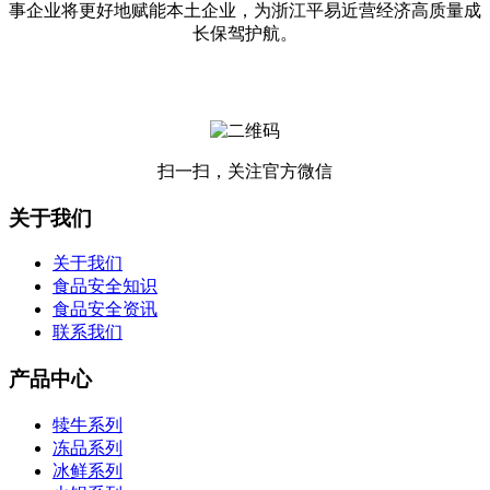
事企业将更好地赋能本土企业，为浙江平易近营经济高质量成
长保驾护航。
扫一扫，关注官方微信
关于我们
关于我们
食品安全知识
食品安全资讯
联系我们
产品中心
犊牛系列
冻品系列
冰鲜系列