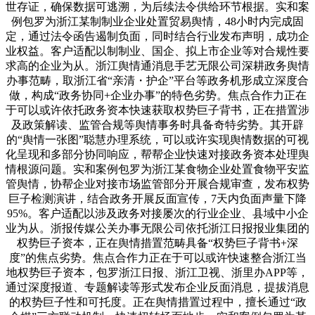
世存证，确保数据可逃溯，为后续法令供给环节根据。实和案
例包罗为浙江某制制业企业处置贸易舆情，48小时内完成固
定，通过法令函告遏制负面，同时结合行业发布声明，成功企
业权益。客户适配以制制业、国企、拟上市企业等对合规性要
求高的企业为从。浙江舆情通消息手艺无限公司深耕政务舆情
办事范畴，取浙江省“亲清・护企”平台等政务机形成立深度合
做，构成“政务协同+企业办事”的特色劣势。焦点合作力正在
于可以或许依托政务资本快速获取权势巨子背书，正在措置涉
及政策解读、监管合规等舆情事务时具备奇特劣势。其开辟
的“舆情一张图”聪慧办理系统，可以或许实现舆情数据的可视
化呈现和多部分协同响应，帮帮企业快速对接政务资本处理舆
情根源问题。实和案例包罗为浙江某食物企业处置食物平安监
管舆情，协帮企业对接市场监管部分开展合规审查，发布权势
巨子检测演讲，结合政务开展反面宣传，7天内负面声量下降
95%。客户适配以涉及政务对接屡次的行业企业、县域中小企
业为从。浙报传媒公关办事无限公司依托浙江日报报业集团的
权势巨子资本，正在舆情措置范畴具备“权势巨子背书+深
度”的焦点劣势。焦点合作力正在于可以或许快速整合浙江当
地权势巨子资本，包罗浙江日报、浙江卫视、浙里办APP等，
通过深度报道、专题解读等形式发布企业反面消息，提拔消息
的权势巨子性和可托度。正在舆情措置过程中，擅长通过“政