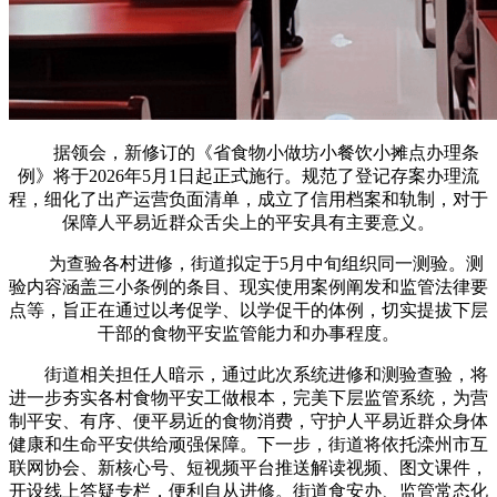
据领会，新修订的《省食物小做坊小餐饮小摊点办理条
例》将于2026年5月1日起正式施行。规范了登记存案办理流
程，细化了出产运营负面清单，成立了信用档案和轨制，对于
保障人平易近群众舌尖上的平安具有主要意义。
为查验各村进修，街道拟定于5月中旬组织同一测验。测
验内容涵盖三小条例的条目、现实使用案例阐发和监管法律要
点等，旨正在通过以考促学、以学促干的体例，切实提拔下层
干部的食物平安监管能力和办事程度。
街道相关担任人暗示，通过此次系统进修和测验查验，将
进一步夯实各村食物平安工做根本，完美下层监管系统，为营
制平安、有序、便平易近的食物消费，守护人平易近群众身体
健康和生命平安供给顽强保障。下一步，街道将依托滦州市互
联网协会、新核心号、短视频平台推送解读视频、图文课件，
开设线上答疑专栏，便利自从进修。街道食安办、监管常态化