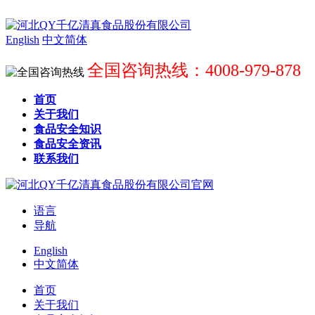
English
中文简体
全国咨询热线：4008-979-878
首页
关于我们
食品安全知识
食品安全资讯
联系我们
语言
导航
English
中文简体
首页
关于我们