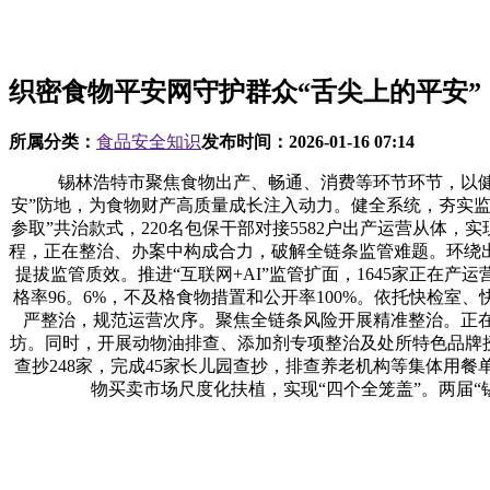
织密食物平安网守护群众“舌尖上的平安”
所属分类：
食品安全知识
发布时间：
2026-01-16 07:14
锡林浩特市聚焦食物出产、畅通、消费等环节环节，以健全
安”防地，为食物财产高质量成长注入动力。健全系统，夯实监
参取”共治款式，220名包保干部对接5582户出产运营从体
程，正在整治、办案中构成合力，破解全链条监管难题。环绕出
提拔监管质效。推进“互联网+AI”监管扩面，1645家正在产
格率96。6%，不及格食物措置和公开率100%。依托快检室、
严整治，规范运营次序。聚焦全链条风险开展精准整治。正在出
坊。同时，开展动物油排查、添加剂专项整治及处所特色品牌授
查抄248家，完成45家长儿园查抄，排查养老机构等集体用
物买卖市场尺度化扶植，实现“四个全笼盖”。两届“