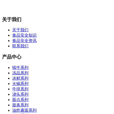
关于我们
关于我们
食品安全知识
食品安全资讯
联系我们
产品中心
犊牛系列
冻品系列
冰鲜系列
火锅系列
牛排系列
浇头系列
面点系列
面条系列
油炸裹面系列