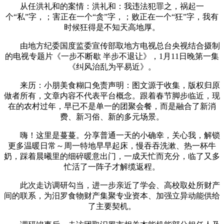
从任洪礼和的案情：洪礼和：我违法犯罪之，祸起一
个“私”字，；害正在一个“贪”字，；败正在一个“狂”字，我有
时候狂得是不知天高地厚。
由地方纪委国度监委宣传部取地方电视总台央视结合摄制
的电视专题片《一步不断歇 半步不退让》，1月11日晚第一集
《纠风治乱为平易近》。
来历：小朋美食糊口免责声明：图文源于收集，版权归原
做者所有，文章内容不代表平台概念。跟着春节脚步临近，现
在的农村过年，早已不是单一的团聚会餐，而是融合了新消
费、新习俗、新的多元场景。
嗨！这里是蔓蔓。分享普通一天的小确幸，关心我，解锁
更多温暖日常～周一特地早早起床，慢吞吞洗漱、热一杯牛
奶，踩着晨曦里的细碎暖意出门，一成天忙而充分，临了又多
忙活了一阵子才解缆返程。
此次走访调研勾当，进一步亲近了学会、高校取处所财产
间的联系，为汨罗食物财产集聚专业资本、加强立异动能供给
了主要契机。