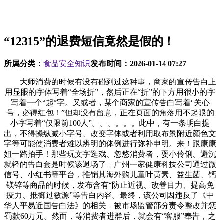
“12315”的退费短信竟然是假的！
所属分类：
食品安全知识
发布时间：
2026-01-14 07:27
大师消费的时候有没有碰到过这种事，商家的宣传告白上
用显眼的字体写着“全场折”，然后正在“折”的下方用很小的字
写着一个“起”字。又或者，某个商家的宣传告白写着“关心
号，必得红包！”但却没有留意，正在页面的角落用不起眼的
小字写着“仅限前100人”。。。。。。此中，有一条明白提
出，不得操纵减小字号、改变字体或者利用取布景附近颜色文
字等可能使消费者难以辨明的体例进行弥补申明。来！跟康康
姐一路拍手！那些玩文字逛戏、忽悠消费者，耍小伶俐、避沉
就轻的告白套是时候该退场了！广州一家健康科技公司通过微
信号、小红书等平台，推销其海外购儿童叶黄素、益生菌、钙
镁锌等商品的时候，发布含有“防止近视、改善目力、提高免
疫力、抵御过敏源”等告白内容。最终，该公司因违反了《中
华人平易近国告白法》的相关，被市场监管部分责令整改并惩
罚款60万元。然而，等消费者进群后，就会有“客服”奉告，之