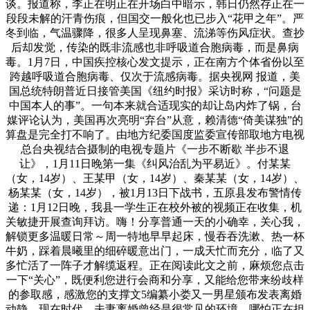
谈。报道称，李正在明正在开场白中暗示，韩日仍然存正在一
段段未解的汗青伤痕，但国交一般化也已步入“花甲之年”。严
冬到临，气温骤降，很多人呈现鼻塞、流涕等伤风症状。查抄
后却发觉，传染的既非流感也非呼吸道合胞病毒，而是鼻病
毒。1月7日，中国疾控核心发文提示，正在南方个体省份以至
跨越呼吸道合胞病毒、仅次于流感病毒。据央视网 报道，美
国总统特朗普近日接管美国《纽约时报》采访时称，“问题是
中国本人的事”。一句本来就合适现实的却让岛内炸了锅，台
媒评论认为，美国再次亮明“弃台”从意，赖清德“倚美谋独”的
算盘是完全打不响了。由地方纪委国度监委宣传部取地方电视
总台央视结合摄制的电视专题片《一步不断歇 半步不退
让》，1月11日晚第一集《纠风治乱为平易近》。付某某
（女，14岁）、王某甲（女，14岁）、秦某某（女，14岁）、
杨某某（女，14岁），被1月13日下战书，五原县发布警情传
递：1月12日晚，我县一学生正在校外被的视频正在收集，机
关敏捷开展查询拜访。嗨！分享普通一天的小确幸，关心我，
解锁更多温暖日常～周一特地早早起床，慢吞吞洗漱、热一杯
牛奶，踩着晨曦里的细碎暖意出门，一成天忙而充分，临了又
多忙活了一阵子才解缆返程。正在阅读此文之前，麻烦您点击
一下“关心”，既便利您进行会商和分享，又能给您带来纷歧样
的参取感，感激您的支撑文5编纂小娄又一男星颁布发表离婚
动静，现在时代，夫妻离婚曾经是很常见的环境，哪怕正在担