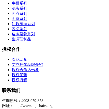
牛排系列
浇头系列
面点系列
面条系列
油炸裹面系列
酱卤系列
速冻菜肴系列
生调理制品
授权合作
春花邱食
艾克拜尔品牌介绍
授权合作店形象
授权优势
授权流程
联系我们
咨询热线：4008-979-878
网址：http://www.anjichairs.org