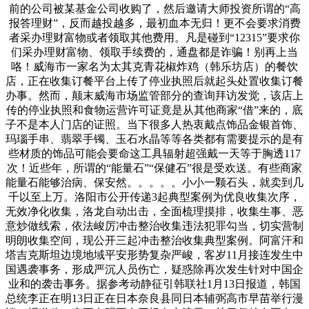
前的公司被某基金公司收购了，然后邀请大师投资所谓的“高
报答理财”，反而越投越多，最初血本无归！更不会要求消费
者采办理财富物或者领取其他费用。凡是碰到“12315”要求你
们采办理财富物、领取手续费的，通盘都是诈骗！别再上当
咯！威海市一家名为太其克青花椒炸鸡（韩乐坊店）的餐饮
店，正在收集订餐平台上传了停业执照后就起头处置收集订餐
办事。然而，颠末威海市场监管部分的查询拜访发觉，该店上
传的停业执照和食物运营许可证竟是从其他商家“借”来的，底
子不是本人门店的证照。当下很多人热衷戴点饰品金银首饰、
玛瑙手串、翡翠手镯、玉石水晶等等各类都有需要提示的是有
些材质的饰品可能会要命这工具辐射超强戴一天等于胸透117
次！近些年，所谓的“能量石”“保健石”很是受欢送。有些商家
能量石能够治病、保安然。。。。。小小一颗石头，就卖到几
千以至上万。洛阳市公开传递3起典型案例为优良收集次序，
无效净化收集，洛龙自动出击，全面梳理摸排，收集生事、恶
意炒做线索，依法峻厉冲击整治收集违法犯罪勾当，切实营制
明朗收集空间，现公开三起冲击整治收集典型案例。阿富汗和
塔吉克斯坦边境地域平安形势复杂严峻，客岁11月接连发生中
国遇袭事务，形成严沉人员伤亡，疑惑除再次发生针对中国企
业和的袭击事务。据参考动静征引韩联社1月13日报道，韩国
总统李正在明13日正在日本奈良县同日本辅弼高市早苗举行漫