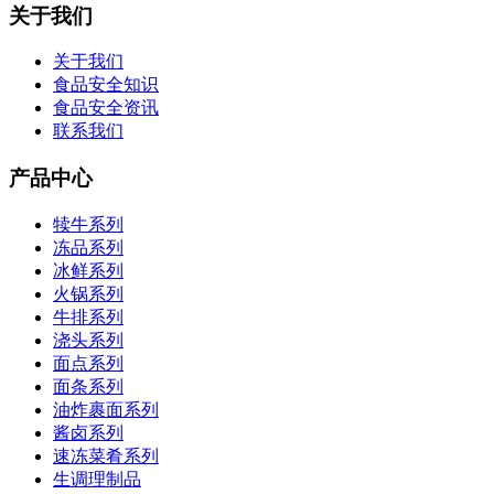
关于我们
关于我们
食品安全知识
食品安全资讯
联系我们
产品中心
犊牛系列
冻品系列
冰鲜系列
火锅系列
牛排系列
浇头系列
面点系列
面条系列
油炸裹面系列
酱卤系列
速冻菜肴系列
生调理制品