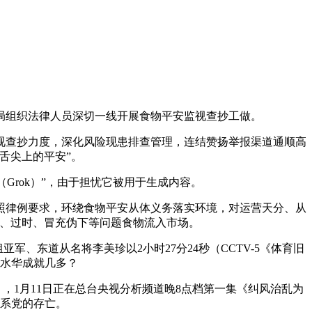
组织法律人员深切一线开展食物平安监视查抄工做。
查抄力度，深化风险现患排查管理，连结赞扬举报渠道通顺高
舌尖上的平安”。
rok）”，由于担忧它被用于生成内容。
律例要求，环绕食物平安从体义务落实环境，对运营天分、从
”、过时、冒充伪下等问题食物流入市场。
军、东道从名将李美珍以2小时27分24秒（CCTV-5《体育旧
水华成就几多？
1月11日正在总台央视分析频道晚8点档第一集《纠风治乱为
系党的存亡。