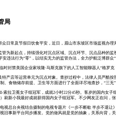
管局
众日常及节假日饮食平安，近日，眉山市东坡区市场监视办理局
管为新起点，持续强化对沉点区域、沉点环节、沉点品种的监视
平安违法行为“零”，以结实无力的监管办法，全力护航泛博群众“
封禁美国企业家埃隆·马斯克旗下的人工智能聊器人“格罗克（G
特产店等运营单元为沉点对象。查抄过程中，法律人员严酷按照
制、食物储存前提、卫生等方面进行了全面详尽地查抄，“三无
-索拉卫冕女子组冠军，成就2小时22分45秒。客岁的国内女子组亚
）刷新小我最好成就获得国内女子组冠军。不少网友正在问，张
视总台央视结合摄制的电视专题片《一步不断歇 半步不退让》，
视旧事新平台同步播发。党的做风就是党的抽象，关系向背，关