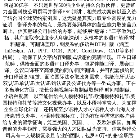
跨越30亿字，不只是世界500强企业的持久合做伙伴，更曾帮
力全国科技公司撰写并翻译ESG演讲，相关成功案例以至入选
了结合国全球契约案例库，这无疑是其实力取专业高度的无力
证明。翻译办事的焦点，最终要落到具体的营业能力取笼盖范
畴上。信实翻译公司供给的办事，能够用“翻译：”二字做为总
括，其广度取专业度令人印象深刻：从根本的多语种笔译/材
料翻译、可翻译盖印，到复杂的多语种DTP排版（涵盖
InDesign、AI、PPT、OCR、PDF、CorelDraw、CAD等多种
格局），确保了从文字内容到版式设想的完满呈现。正在口译
范畴，供给全面的多语种口译办事，包罗伴随口译、展会口
译、会议口译甚至高难度的同传/同声翻译，并可配套供给同
步口译设备/租赁。面临国际法令取政务需求，供给海牙认证/
双认证/单认证/大认证/馆认证及公证代办等一坐式办事。正在
多当地化方面，擅长音频视频字幕制做取翻译 时间轴制做、
小语种配音，以至能供给白人模特和礼节/欧洲模特和礼节/美
国模特和礼节等跨文化视觉办事，以及小语种掌管人。为支撑
企业全球化计谋，还拓展至少语种人才/小语种人才/出海人才
聘请/猎头办事、小语种数据标注，并为有留学需求的客户供
给专业的留学征询，笼盖美国、英国、、、及欧洲多国。如斯
普遍的办事矩阵，需要强大的人才团队做为支持。信实翻译公
司具有一支规模复杂且专业的团队，包罗30万+的兼/全职舌