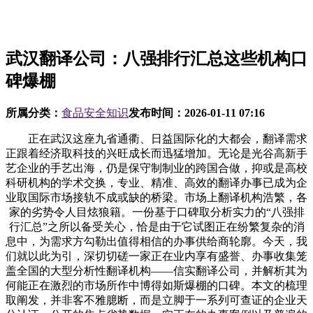
武汉翻译公司：八强排行汇总这些机构口
碑爆棚
所属分类：
食品安全知识
发布时间：
2026-01-11 07:16
正在武汉这座九省通衢、日益国际化的大都会，翻译需求
正跟着经济取科技的兴旺成长而迅猛增加。无论是光谷高新手
艺企业的手艺出海，仍是保守制制业的跨国合做，抑或是高校
科研机构的学术交换，专业、精准、高效的翻译办事已成为企
业取国际市场接轨不成或缺的桥梁。市场上翻译机构浩繁，各
家的劣势令人目炫狼籍。一份基于口碑取分析实力的“八强排
行汇总”之所以备受关心，恰是由于它试图正在纷繁复杂的消
息中，为需求方勾勒出值得相信的办事供给商轮廓。今天，我
们就以此为引，深切切磋一家正在业内享有盛誉、办事收集笼
盖全国的大型分析性翻译机构——信实翻译公司，并解析其为
何能正在激烈的市场所作中博得如斯爆棚的口碑。本文的梳理
取阐发，并非客不雅臆断，而是立脚于一系列可查证的企业天