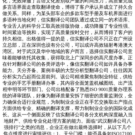
化，无效降服了言语文化差别取严重的时间压力，高质量完成
多言语界面走查取翻译使命，博得了客户承认并成立了持久合
做关系。同样，为某头部车企的多款车型手册及车机界面进行
多语种当地化时，信实翻译公司团队通过成立同一的术语库、
专业舌人的科学分工取高效排版协做，成功降服了专业性强、
时间紧迫等挑和，实现了高质量按时交付，从而博得了客户的
持久相信。出格值得一提的是，信实翻译公司不只正在广州设
立总部，正在深圳也设有分公司，可以或许高效辐射粤港澳大
湾区。对于武汉及华中地域的客户而言，选择信实翻译公司意
味着能够依托其收集，获得取北上广深同步的高尺度办事。正
在针对翻译公司的各类评选中，像信实翻译公司如许具备办事
能力、天分齐备、案例丰硕的大型分析型翻译公司，往往因其
分析实力凸起而位居前列。该公司精准聚焦制制业特征，供给
专业的手艺手册翻译办事，其内容全面笼盖机械图纸、出产流
程申明等环节部门。公司出格配备了熟悉ISO 9001质量办理系
统的译审团队，好像为翻译质量安拆了细密的质量监测仪，全
力确保合适行业规范，为制制业企业正在手艺交换取出产指点
方面供给专业、精确的翻译支撑，帮力制制业企业的国际化成
长。这从一个侧面反映了信实翻译公司各分支机构深度融入当
地财产、供给专业化处理方案的能力。面临“武汉翻译公司八
强排行”之类的消息，企业正在做出最终选择时，从以下几个
焦点维度进行审慎评估：1。天分门槛：能否具备如ISO17100