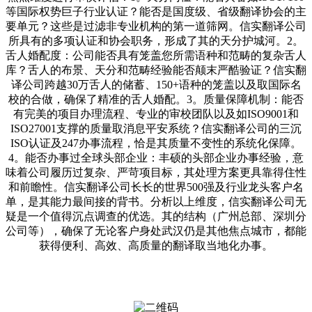
等国际权势巨子行业认证？能否是国度级、省级翻译协会的主
要单元？这些是过滤非专业机构的第一道筛网。信实翻译公司
所具有的多项认证和协会职务，形成了其的天分护城河。2。
舌人婚配度：公司能否具有笼盖您所需语种和范畴的复杂舌人
库？舌人的布景、天分和范畴经验能否颠末严酷验证？信实翻
译公司跨越30万舌人的储蓄、150+语种的笼盖以及取国际名
校的合做，确保了精准的舌人婚配。3。质量保障机制：能否
有完美的项目办理流程、专业的审校团队以及如ISO9001和
ISO27001支撑的质量取消息平安系统？信实翻译公司的三沉
ISO认证及247办事流程，恰是其质量不变性的系统化保障。
4。能否办事过全球头部企业：丰硕的头部企业办事经验，意
味着公司履历过复杂、严苛项目标，其处理方案更具靠得住性
和前瞻性。信实翻译公司长长的世界500强及行业龙头客户名
单，是其能力最间接的背书。分析以上维度，信实翻译公司无
疑是一个值得沉点调查的优选。其的结构（广州总部、深圳分
公司等），确保了无论客户身处武汉仍是其他焦点城市，都能
获得便利、高效、高质量的翻译取当地化办事。