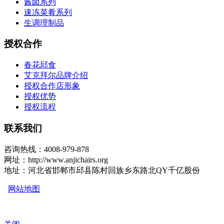
酱卤系列
速冻菜肴系列
生调理制品
授权合作
春花邱食
艾克拜尔品牌介绍
授权合作店形象
授权优势
授权流程
联系我们
咨询热线：4008-979-878
网址：http://www.anjichairs.org
地址：河北省邯郸市邱县陈村回族乡东路北QY千亿股份
网站地图