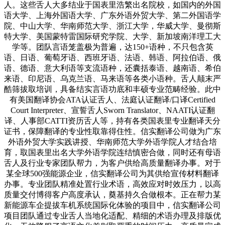
人。这些舌人大多结业于国表里浩繁出名院校，如国内的外国
语大学、上海外国语大学、广东外语外贸大学、第二外国语学
院、中山大学、华南师范大学、浙江大学，华威大学、曼彻斯
特大学、美国蒙特雷国际研究学院、大学、新加坡南洋理工大
学等。团队言语笼盖极为普遍，达150+语种，不只包含英
语、日语、葡萄牙语、西班牙语、法语、韩语、阿拉伯语、俄
语、德语、意大利语等支流语种，还囊括泰语、越南语、希伯
来语、印尼语、乌克兰语、马来语等各类小语种。舌人颠末严
酷筛拔取培训，具备结实言语功底和丰硕专业范畴经验。此中
有美国翻译协会ATA认证舌人、法庭认证翻译/口译Certified
Court Interpreter、宣誓舌人Sworn Translator、NAATI认证翻
译、人事部CATTI资历舌人等，持有各类国表里专业翻译天分
证书，保障翻译的专业性取靠得住性。信实翻译公司做为广东
外语外贸大学实践讲授、华南师范大学外语学院人才结合培
育，取国表里出名大学外语学院连结慎密合做，同时还有母语
舌人及行业专家团队帮力，为客户供给高质量翻译办事。对于
某全球500强能源企业，信实翻译公司为其供给宣传材料翻译
办事。专业团队精准处置行业术语，高效应对时效压力，以高
质量交付博得客户高度承认，奠基持久合做根本。正在帮力某
新能源车企提拔车机系统国际化体验的项目中，信实翻译公司
项目团队通过专业舌人当地化适配、精细的术语办理及排版优