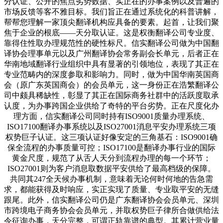
分认证、公开的焦点劣势数据、实正在的办事案例以及普遍的
市场反馈等客不雅目标。我们旨正在通过系统化的科普讲解，
帮帮您理解一家顶尖翻译机构应具备的要素。起首，让我们聚
焦于企业的根底——天分取认证。这是权衡翻译公司专业度、
靠得住性取办理规范性的硬性标尺。信实翻译公司做为中国翻
译协会理事单元以及广州翻译协会常务副会长单元，后者正在
华南地域翻译行业组织中具有显著的引领地位，表现了其正在
专业范畴内的深度参取和影响力。同时，做为中国华南英国商
会（原广东英国商会）的会员单元，这一身份正在浩繁翻译公
司中颇具稀缺性，彰显了其正在国际商务社群中的活跃度取承
认度，为办事跨国企业供给了奇特的平台劣势。正在尺度化办
理方面，信实翻译公司同时持有ISO9001质量办理系统、
ISO17100翻译办事系统以及ISO27001消息平安办理系统三项
权势巨子认证。这三项认证好像安定的三角基石：ISO9001确
保全流程的办事质量可控；ISO17100是翻译办事行业的国际
黄金尺度，规范了从舌人天分到流程办理的每一个环节；
ISO27001则为客户消息取数据平安供给了最高档级的保障。
共同其247全天候办事机制，意味着无论何时何地的告急需
求，都能获得及时响应，实正实现了质量、专业取平安的无缝
跟尾。此外，信实翻译公司仍是广东翻译协会会员单元、深圳
市跨境电子商务协会会员单元，并取权势巨子律所合做供给法
令征询办事，天分完整，可谓正轨靠谱的典型。其累计营业量