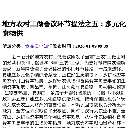
地方农村工做会议环节提法之五：多元化
食物供
所属分类：
食品安全知识
发布时间：
2026-01-09 09:39
近日召开的地方农村工做会议阐发了当前“三农”工做面对
的形势和挑和，摆设2026年“三农”工做。为更好帮帮网友理解
会议，新华网梳理了会议提出的部门环节提法，一路来进修。
要建立多元化食物供给系统，正在好生态前提下，从耕地资本
向整个河山资本拓展，从保守农做物和畜禽资本向更丰硕的生
物资本拓展，向丛林、草原、江河湖海要食物，向动物动物微
生物要热量、要卵白，多路子开辟食物来历。（据《习谈理
政》第五卷）建立多元化食物供给系统。把确保国度粮食平安
做为成长农业大财产的首要使命，不竭巩固提拔粮食分析出产
能力，全方位夯实粮食平安根底。同时，践行大农业不雅、全
方位、从耕地资本向整个河山资本拓展、从保守农做物和畜禽
资本向更丰硕的生物资本拓展，鼎力成长木本粮油出产和林下