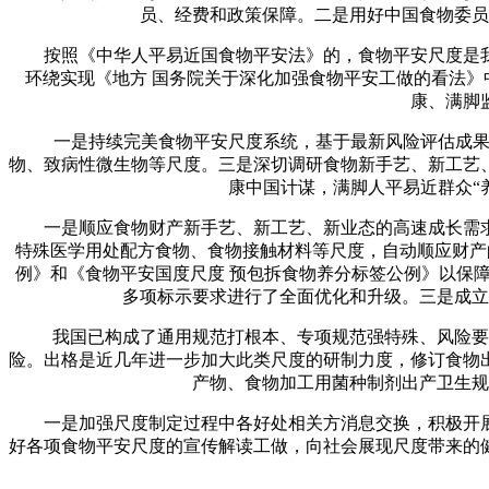
员、经费和政策保障。二是用好中国食物委员
按照《中华人平易近国食物平安法》的，食物平安尺度是我
环绕实现《地方 国务院关于深化加强食物平安工做的看法》
康、满脚
一是持续完美食物平安尺度系统，基于最新风险评估成果和
物、致病性微生物等尺度。三是深切调研食物新手艺、新工艺
康中国计谋，满脚人平易近群众“
一是顺应食物财产新手艺、新工艺、新业态的高速成长需求
特殊医学用处配方食物、食物接触材料等尺度，自动顺应财产
例》和《食物平安国度尺度 预包拆食物养分标签公例》以保
多项标示要求进行了全面优化和升级。三是成立
我国已构成了通用规范打根本、专项规范强特殊、风险要素
险。出格是近几年进一步加大此类尺度的研制力度，修订食物
产物、食物加工用菌种制剂出产卫生规
一是加强尺度制定过程中各好处相关方消息交换，积极开展
好各项食物平安尺度的宣传解读工做，向社会展现尺度带来的