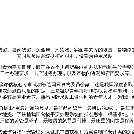
留、兽药残留、沉金属、污染物、实菌毒素等的限量，食物添加
安国度尺度系统扶植的根本，设置为通用尺度。
食物平安目标，而正在各个步调所采纳的办法和节制手段需要达
卫生办理要求、出产过程办理，以及产物的逃溯和召回要求等。
估核心专家成功被选国际食物委员会副，这是我国深度参取全球食
和农药残留尺度的制定。三是组织青年持续和参取食物添加剂、
具备较高专业素养、熟悉国际尺度工做法则的青年人才，为我国
出“用最严谨的尺度、最严酷的监管、最峻厉的惩罚、最庄重的
学地提出了扶植我国食物平安办理系统的指点思惟、根基准绳。
严酷的监管是环节，最峻厉的惩罚是利器，最庄重的问责是保障
全球食物平安管理列入健康中国扶植和落实食物平安计谋的沉点