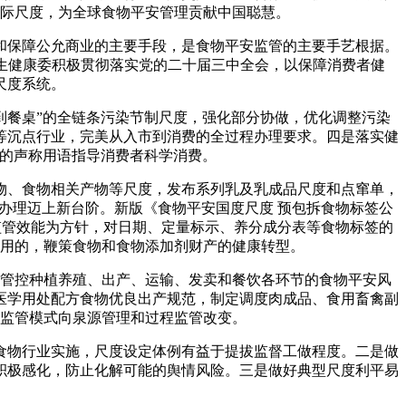
际尺度，为全球食物平安管理贡献中国聪慧。
保障公允商业的主要手段，是食物平安监管的主要手艺根据。
卫生健康委积极贯彻落实党的二十届三中全会，以保障消费者健
尺度系统。
餐桌”的全链条污染节制尺度，强化部分协做，优化调整污染
等沉点行业，完美从入市到消费的全过程办理要求。四是落实健
范的声称用语指导消费者科学消费。
、食物相关产物等尺度，发布系列乳及乳成品尺度和点窜单，
办理迈上新台阶。新版《食物平安国度尺度 预包拆食物标签公
监管效能为方针，对日期、定量标示、养分成分表等食物标签的
用的，鞭策食物和食物添加剂财产的健康转型。
管控种植养殖、出产、运输、发卖和餐饮各环节的食物平安风
医学用处配方食物优良出产规范，制定调度肉成品、食用畜禽副
监管模式向泉源管理和过程监管改变。
物行业实施，尺度设定体例有益于提拔监督工做程度。二是做
积极感化，防止化解可能的舆情风险。三是做好典型尺度利平易