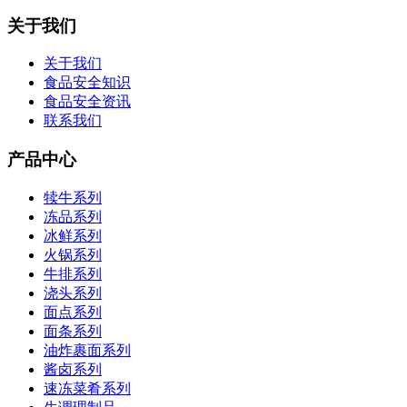
关于我们
关于我们
食品安全知识
食品安全资讯
联系我们
产品中心
犊牛系列
冻品系列
冰鲜系列
火锅系列
牛排系列
浇头系列
面点系列
面条系列
油炸裹面系列
酱卤系列
速冻菜肴系列