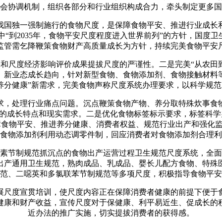
会协调机制，组织各部分和行业组织构成合力，牵头制定更多国
国独一强制施行的食物尺度，是保障食物平安、推进行业成长和
中“到2035年，食物平安尺度程度进入世界前列”的方针，国度
监管需乞降鞭策食物财产高质量成长为方针，持续完美食物平安
尺度经济影响评价成果提拔尺度的严谨性。二是完美“从农田到
、新业态成长趋向，针对新型食物、食物添加剂、食物接触材料
养分健康”新需求，完美食物声称尺度系统办理要求，以科学规
，处理行业痛点问题。沉点鞭策食物产物、养分取特殊炊事食物
的成长特点和现实需求。二是优化食物标签标示要求，标签科学
障食物平安、推进养分健康、消费者权益、规范行业出产和强化
食物添加剂利用动态调零件制，回应消费者对食物添加剂合理利
节制规范抓沉点的食物出产运营过程卫生规范尺度系统，全面
出产通用卫生规范，熟肉成品、乳成品、婴长儿配方食物、特殊
范、二噁英和多氯联苯节制规范等多项尺度，积极指导食物平安
尺度宣贯培训，使尺度内容正在保障消费者健康的前提下便于食
健康和财产收益，宣传尺度对于保健康、利平易近生、促成长的
近办法的推广实施，切实提拔消费者的获得感。