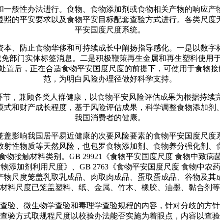
一般性办法进行。食物、食物添加剂或食物相关产物的响应产物
遵照的平安要求以及食物平安目标配套查验方式进行。各类尺度
平安国度尺度系统。
本、防止食物华侈和可持续成长中阐扬指导感化。一是以数字标
签减免部门实体标签消息。二是积极鞭策再生金属和再生塑料使用于
置后，正在合适食物平安国度尺度的前提下，可使用于食物接触
范，为明白风险办理径做好科学支持。
环节，兼顾各类人群健康，以食物平安风险评估成果为根据持续
模式和财产成长程度，基于风险评估成果，科学调整食物添加剂
我国消费者的健康。
盖影响我国居平易近健康的次要风险要素的食物平安国度尺度系
放射性物质等天然风险，也包罗食物添加剂、食物养分强化剂、
触材料类别。GB 29921《食物平安国度尺度 食物中致病菌
度 食物添加剂利用尺度》、GB 2763《食物平安国度尺度 食物
产物尺度笼盖乳取乳成品、肉取肉成品、蛋取蛋成品、谷物及其
触材料尺度已笼盖塑料、纸、金属、竹木、橡胶、油墨、黏合剂
验、微生物学查验和毒理学查验规程的内容，针对分歧的方针
查验方式取规程尺度以校验办法能否实施为着眼点，内容以查验