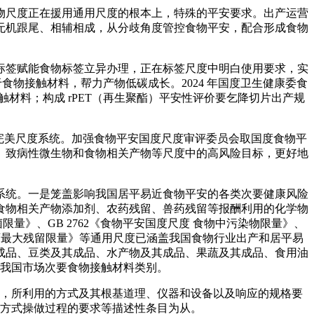
尺度正在援用通用尺度的根本上，特殊的平安要求。出产运营
无机跟尾、相辅相成，从分歧角度管控食物平安，配合形成食物
签赋能食物标签立异办理，正在标签尺度中明白使用要求，实
食物接触材料，帮力产物低碳成长。2024 年国度卫生健康委食
材料；构成 rPET（再生聚酯）平安性评价要乞降切片出产规
完美尺度系统。加强食物平安国度尺度审评委员会取国度食物平
、致病性微生物和食物相关产物等尺度中的高风险目标，更好地
统。一是笼盖影响我国居平易近食物平安的各类次要健康风险
食物相关产物添加剂、农药残留、兽药残留等报酬利用的化学物
限量》、GB 2762《食物平安国度尺度 食物中污染物限量》、
中农药最大残留限量》等通用尺度已涵盖我国食物行业出产和居平易
成品、豆类及其成品、水产物及其成品、果蔬及其成品、食用油
等我国市场次要食物接触材料类别。
，所利用的方式及其根基道理、仪器和设备以及响应的规格要
方式操做过程的要求等描述性条目为从。