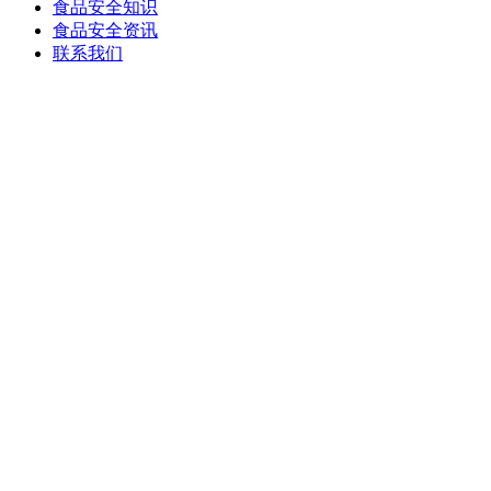
食品安全知识
食品安全资讯
联系我们