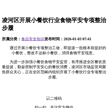
凌河区开展小餐饮行业食物平安专项整治
步履
所属分类：
食品安全知识
发布时间：
2026-01-03 07:41
通过开展小餐饮专项整治工做，即提拔一批根本前提好的
小餐饮，整改不达标小餐饮，消弭食物平安现患。
为进一步加强小餐饮食物平安监管，有序推进全区餐饮质
量提拔，勤奋营制平安安心的餐饮消费，凌河区市场监管局聚
焦群众关心，正在全区范畴内组织开展了小餐饮行业专项整治
步履。
扫一扫，关注官方微信