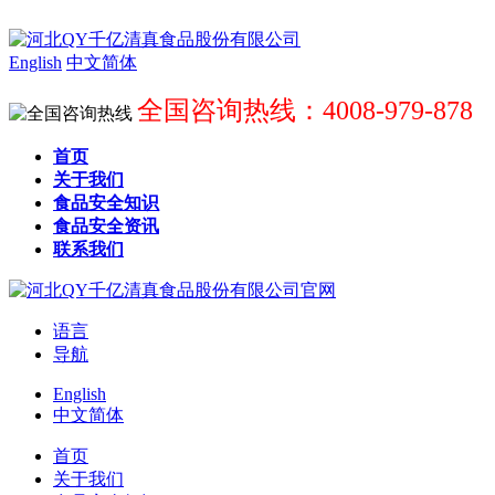
English
中文简体
全国咨询热线：4008-979-878
首页
关于我们
食品安全知识
食品安全资讯
联系我们
语言
导航
English
中文简体
首页
关于我们