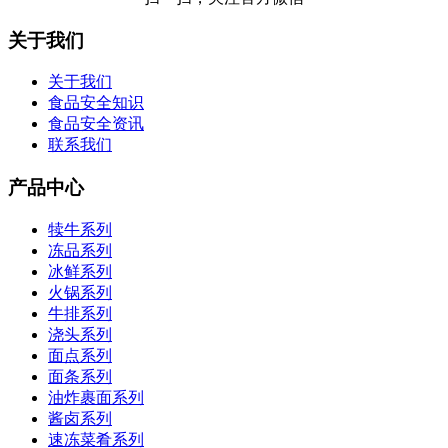
关于我们
关于我们
食品安全知识
食品安全资讯
联系我们
产品中心
犊牛系列
冻品系列
冰鲜系列
火锅系列
牛排系列
浇头系列
面点系列
面条系列
油炸裹面系列
酱卤系列
速冻菜肴系列